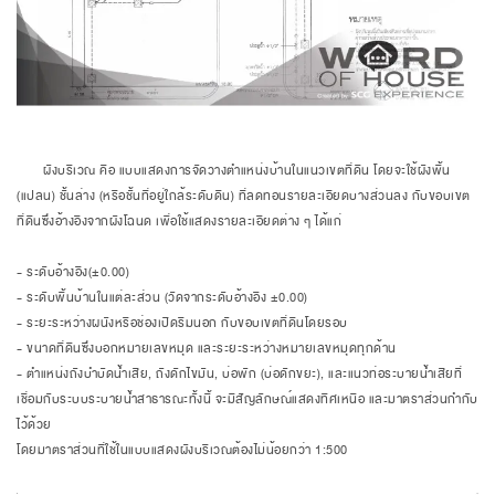
ผังบริเวณ คือ แบบแสดงการจัดวางตำแหน่งบ้านในแนวเขตที่ดิน โดยจะใช้
ผังพื้น
(แปลน) ชั้นล่าง (หรือชั้นที่อยู่ใกล้ระดับดิน) ที่ลดทอนรายละเอียดบางส่วนลง กับขอบเขต
ที่ดินซึ่งอ้างอิงจากผังโฉนด เพื่อใช้แสดงรายละเอียดต่าง ๆ ได้แก่
-
ระดับอ้างอิง
(±0.00)
- ระดับพื้นบ้านในแต่ละส่วน (วัดจากระดับอ้างอิง ±0.00)
- ระยะระหว่างผนังหรือช่องเปิดริมนอก กับขอบเขตที่ดินโดยรอบ
- ขนาดที่ดินซึ่งบอกหมายเลขหมุด และระยะระหว่างหมายเลขหมุดทุกด้าน
- ตำแหน่งถังบำบัดน้ำเสีย, ถังดักไขมัน,
บ่อพัก
(บ่อดักขยะ), และแนวท่อระบายน้ำเสียที่
เชื่อมกับระบบระบายน้ำสาธารณะทั้งนี้ จะมีสัญลักษณ์แสดงทิศเหนือ และมาตราส่วนกำกับ
ไว้ด้วย
โดยมาตราส่วนที่ใช้ในแบบแสดงผังบริเวณต้องไม่น้อยกว่า 1:500