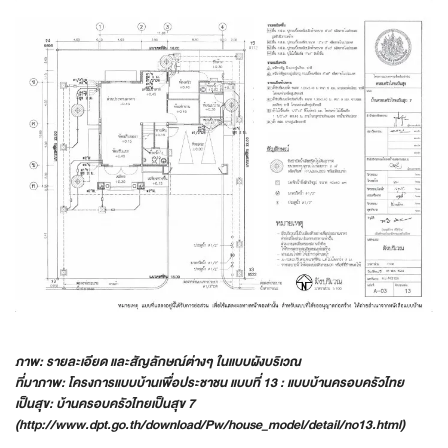
ภาพ: รายละเอียด และสัญลักษณ์ต่างๆ ในแบบผังบริเวณ
ที่มาภาพ: โครงการแบบบ้านเพื่อประชาชน แบบที่ 13 : แบบบ้านครอบครัวไทย
เป็นสุข: บ้านครอบครัวไทยเป็นสุข 7
(http://www.dpt.go.th/download/Pw/house_model/detail/no13.html)