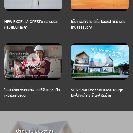
NEW EXCELLA CRESTA ความสวย
ไม้ฝา เอสซีจี โมเดิร์น โอเอซิส ซีรี่ย์ ผนัง
หรูบนผืนหลังคา
โทนสีธรรมชาติ
ใหม่! ฝ้าสมาร์ทบอร์ด เอสซีจี แมกซ์ เนื้อ
SCG Solar Roof Solutions ตอบทุก
เหนียวเต็มแผ่น
ไลฟ์สไตล์การใช้ไฟฟ้าในบ้าน
ปรึกษาผู้เชี่ยวชาญ