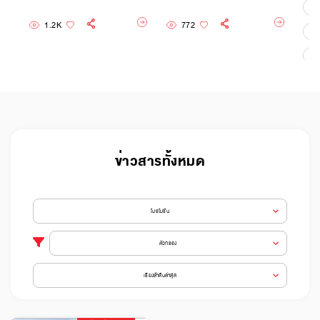
พื
1.2K
772
รั
อื
ข่าวสารทั้งหมด
โปรโมชัน
ตัวกรอง
เรียงลำดับล่าสุด