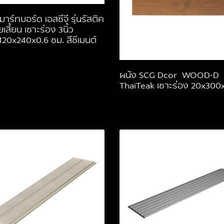
าร์ทบอร์ด เอสซีจี รุ่นรัสติค
เสี้ยน เซาะร่อง 3นิ้ว
20x240x0.6 ซม. สีซีเมนต์
ผนัง SCG Dcor WOOD-D
ThaiTeak เซาะร่อง 20x300x