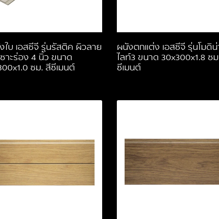
งใบ เอสซีจี รุ่นรัสติค ผิวลาย
ผนังตกแต่ง เอสซีจี รุ่นโมดิน่
 เซาะร่อง 4 นิ้ว ขนาด
ไลท์3 ขนาด 30x300x1.8 ซม.
00x1.0 ซม. สีซีเมนต์
ซีเมนต์