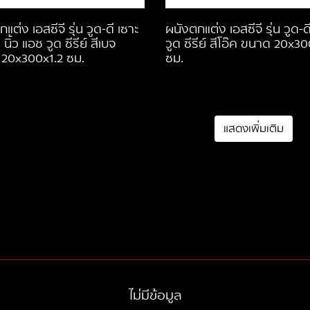
แต่ง เอสซีจี รุ่น วูด-ดี เซาะ
ผนังตกแต่ง เอสซีจี รุ่น วูด-
 นิ้ว แอช วูด ซีรีย์ สีเบจ
วูด ซีรีย์ สีโอ๊ค ขนาด 20x30
20x300x1.2 ซม.
ซม.
แสดงเพิ่มเติม
ไม่มีข้อมูล