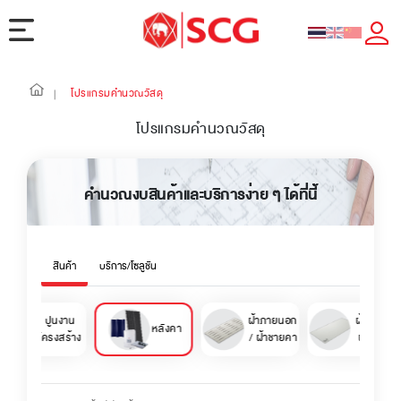
โปรแกรมคำนวณวัสดุ
|
โปรแกรมคำนวณวัสดุ
คำนวณงบสินค้าและบริการง่าย ๆ ได้ที่นี้
สินค้า
บริการ/โซลูชัน
ปูนงาน
ฝ้าภายนอก
ฝ้าภายใน 
หลังคา
โครงสร้าง
/ ฝ้าชายคา
ฝ้าเพดาน