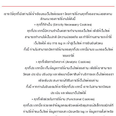
เราจะใช้คุกกี้เมื่อท่านได้เข้าเยี่ยมชมเว็บไซต์ของเรา โดยการใช้งานคุกกี้ของเราแบ่งออกตาม
ลักษณะของการใช้งานได้ดังนี้
• คุกกี้ที่จำเป็น (Strictly Necessary Cookies)
คุกกี้ประเภทนี้มีความจำเป็นต่อการทำงานของเว็บไซต์ เพื่อให้เว็บไซต์
สามารถทำงานได้เป็นปกติ มีความปลอดภัย และทำให้ท่านสามารถเข้าใช้
เว็บไซต์ได้ เช่น การ log in เข้าสู่เว็บไซต์ การยืนยันตัวตน
ทั้งนี้ ท่านไม่สามารถปิดการใช้งานของคุกกี้ประเภทนี้ผ่านระบบของเว็บไซต์
ของเราได้
• คุกกี้เพื่อการวิเคราะห์ (Analytic Cookies)
คุกกี้ประเภทนี้จะเก็บข้อมูลการใช้งานเว็บไซต์ของท่าน เพื่อให้เราสามารถ
วัดผล ประเมิน ปรับปรุง และพัฒนาเนื้อหาสินค้า/บริการและเว็บไซต์ของเรา
เพื่อเพิ่มประสบการณ์ที่ดีในการใช้เว็บไซต์ของท่าน
ทั้งนี้ หากท่านไม่ยินยอมให้เราใช้คุกกี้ประเภทนี้ เราจะไม่สามารถวัดผล
ประเมิน และพัฒนาเว็บไซต์ได้
• คุกกี้เพื่อช่วยในการใช้งาน (Functional Cookies)
คุกกี้ประเภทนี้จะช่วยจดจำข้อมูลคอมพิวเตอร์หรืออุปกรณ์อิเล็กทรอนิกส์ที่
ท่านใช้เข้าชมเว็บไซต์ ข้อมูลการลงทะเบียนหรือ log in ข้อมูลการตั้งค่าหรือ