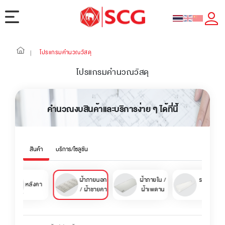
โปรแกรมคำนวณวัสดุ
|
โปรแกรมคำนวณวัสดุ
คำนวณงบสินค้าและบริการง่าย ๆ ได้ที่นี้
สินค้า
บริการ/โซลูชัน
ฝ้าภายนอก
ฝ้าภายใน /
รางน้ำฝนไ
หลังคา
/ ฝ้าชายคา
ฝ้าเพดาน
นิล