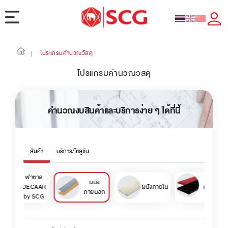
โปรแกรมคำนวณวัสดุ
|
โปรแกรมคำนวณวัสดุ
คำนวณงบสินค้าและบริการง่าย ๆ ได้ที่นี้
สินค้า
บริการ/โซลูชัน
ฟาซาด
วัสดุกัน
ผนัง
DECAAR
ผนังภายใน
เสียง / ซั
ภายนอก
by SCG
เสียง