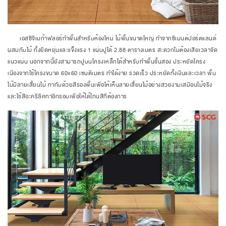
เอสซีจีเมก้าฟลอร์ทำพื้นสำหรับห้องใหม่ ไม้พื้นขนาดใหญ่ ทำจากซีเมนต์ปอร์ตแลนด์
ผสมกับไม้ ทั้งยืดหยุ่นและแข็งแรง 1 แผ่นปูได้ 2.88 ตารางเมตร สะดวกไม่ต้องเสียเวลาจัด
แนวแผ่น นอกจากนี้ยังสามารถปูบนโครงเหล็กได้สำหรับทำพื้นชั้นสอง ประหยัดโครง
เนื่องจากใช้โครงขนาด 60x60 เซนติเมตร ทำได้ง่าย รวดเร็ว ประหยัดทั้งเงินและเวลา พื้น
ไม้มีลายเสี้ยนไม้ ทาทับด้วยสีรองพื้นเพื่อให้เห็นลายเสี้ยนไม้อย่างสวยงามเสมือนไม้จริง
และใช้สีอะคริลิคทาอีกรอบเพื่อให้ได้โทนสีที่ต้องการ