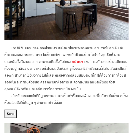
เอสซีจีซีเมนต์บอร์ด ตอบโจทย์งานผนังเบาได้อย่างครบถ้วน สามารถใช้ต่อเติม กั้น
ห้อง แบ่งห้อง สะดวกสบาย ไม่ต้องก่อใหม่เพราะเป็นซีเมนต์บอร์ดสำเร็จรูปติดตั้งง่าย
ประหยัดทั้งเงินและเวลา สามารถติดตั้งกับโครง
ผนังเบา
เช่น โครงกัลวาไนซ์ และยึดแผ่น
ด้วยตะปูเกลียว ปลายแหลมทั่วไปและปิดหัวสกรูด้วยอะคริลิคฟิลเลอร์ทั่วไป สีผนังสไตล์
ลอฟท์ สามารถโชว์ผิวภายในได้เลย หรืออยากเปลี่ยนสีผนังเบาก็ทำได้ด้วยการทาด้วยสี
รองพื้นและทาทับด้วยสีอะคริลิคตามที่ต้องการ สะดวกสบายแถมยังแข็งแรงด้วย
คุณสมบัติของซีเมนต์แต่ตัด เจาะได้สะดวกเหมือนงานไม้
สำหรับครอบครัวที่มีลูกหลายคนอาจต้องทำชั้นสองเพื่อขยายพื้นที่ภายในบ้าน สร้าง
ห้องส่วนตัวให้กับลูก ๆ สามารถทำได้ด้วย
Send