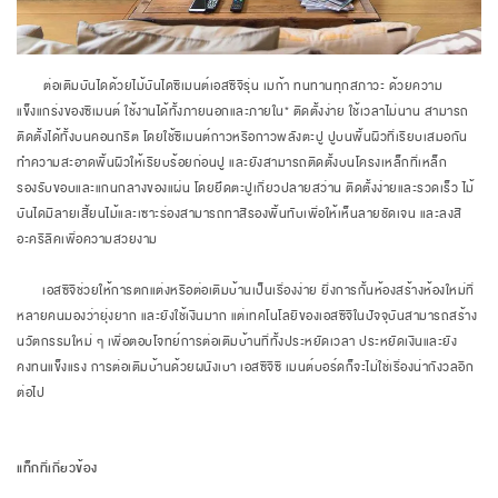
ต่อเติมบันไดด้วยไม้บันไดซีเมนต์เอสซีจีรุ่น เมก้า ทนทานทุกสภาวะ ด้วยความ
แข็งแกร่งของซีเมนต์ ใช้งานได้ทั้งภายนอกและภายใน* ติดตั้งง่าย ใช้เวลาไม่นาน สามารถ
ติดตั้งได้ทั้งบนคอนกรีต โดยใช้ซีเมนต์กาวหรือกาวพลังตะปู ปูบนพื้นผิวที่เรียบเสมอกัน
ทำความสะอาดพื้นผิวให้เรียบร้อยก่อนปู และยังสามารถติดตั้งบนโครงเหล็กที่เหล็ก
รองรับขอบและแกนกลางของแผ่น โดยยึดตะปูเกี่ยวปลายสว่าน ติดตั้งง่ายและรวดเร็ว ไม้
บันไดมีลายเสี้ยนไม้และเซาะร่องสามารถทาสีรองพื้นทับเพื่อให้เห็นลายชัดเจน และลงสี
อะคริลิคเพื่อความสวยงาม
​​​​​​​ เอสซีจีช่วยให้การตกแต่งหรือต่อเติมบ้านเป็นเรื่องง่าย ยิ่งการกั้นห้องสร้างห้องใหม่ที่
หลายคนมองว่ายุ่งยาก และยังใช้เงินมาก แต่เทคโนโลยีของเอสซีจีในปัจจุบันสามารถสร้าง
นวัตกรรมใหม่ ๆ เพื่อตอบโจทย์การต่อเติมบ้านที่ทั้งประหยัดเวลา ประหยัดเงินและยัง
คงทนแข็งแรง การต่อเติมบ้านด้วยผนังเบา เอสซีจีซี เมนต์บอร์ดก็จะไม่ใช่เรื่องน่ากังวลอีก
ต่อไป
แท็กที่เกี่ยวข้อง