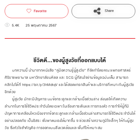
Share
Favorite
5.4K
25 พฤษภาคม 2567
ชีวิตดี...ของผู้สูงวัยที่ออกแบบได้
บทความนี้ นำมาจากหนังสือ “คู่มือความรู้ผู้สูงวัย” ที่จัดทำโดยคณะแพทยศาสตร์
ศิริราชพยาบาล มหาวิทยาลัยมหิดล และ SCG ผู้ที่สนใจอ่านข้อมูลฉบับเต็ม สามารถ
คลิกไปได้ที่ https://bit.ly/3hMdtqV และได้สอดแทรกสินค้าและบริการที่เหมาะกับผู้สูงวัย
อีกด้วย
ผู้สูงวัย มักจะมีปัญหาระบบข้อกระดูกและกล้ามเนื้อส่วนล่าง ส่งผลให้เกิดความ
ลำบากในการใช้ชีวิตประจำวันโดยเฉพาะในเรื่องการเดินและการทรงตัว การทำให้ผู้ที่มี
ปัญหาการเคลื่อนไหวเนื่องจากข้อกระดูกและกล้ามเนื้อส่วนล่างสามารถใช้ชีวิตประจำวันได้
อย่างปลอดภัย เป็นอิสระ พึ่งพาตนเองได้มากขึ้น จะช่วยสร้างความภูมิใจเล็กๆ ให้กับผู้สูง
วัย ซึ่งหัวใจสำคัญคือ การออกแบบสิ่งแวดล้อมและพื้นที่ให้เหมาะสม