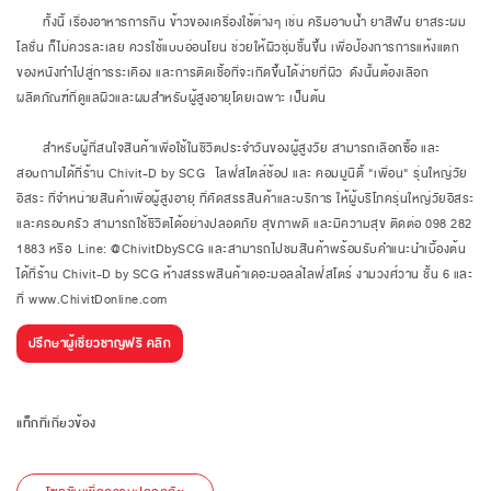
ทั้งนี้ เรื่องอาหารการกิน ข้าวของเครื่องใช้ต่างๆ เช่น ครีมอาบน้ำ ยาสีฟัน ยาสระผม
โลชั่น ก็ไม่ควรละเลย ควรใช้แบบอ่อนโยน ช่วยให้ผิวชุ่มชื้นขึ้น เพื่อป้องการการแห้งแตก
ของหนังทำไปสู่การระเคือง และการติดเชื้อที่จะเกิดขึ้นได้ง่ายที่ผิว ดังนั้นต้องเลือก
ผลิตภัณฑ์ที่ดูแลผิวและผมสำหรับผู้สูงอายุโดยเฉพาะ เป็นต้น
สำหรับผู้ที่สนใจสินค้าเพื่อใช้ในชีวิตประจำวันของผู้สูงวัย สามารถเลือกซื้อ และ
สอบถามได้ที่ร้าน Chivit-D by SCG ไลฟ์สไตล์ช้อป และ คอมมูนิตี้ "เพื่อน" รุ่นใหญ่วัย
อิสระ ที่จำหน่ายสินค้าเพื่อผู้สูงอายุ ที่คัดสรรสินค้าและบริการ ให้ผู้บริโภครุ่นใหญ่วัยอิสระ
และครอบครัว สามารถใช้ชีวิตได้อย่างปลอดภัย สุขภาพดี และมีความสุข ติดต่อ 098 282
1883 หรือ Line: @ChivitDbySCG และสามารถไปชมสินค้าพร้อมรับคำแนะนำเบื้องต้น
ได้ที่ร้าน Chivit-D by SCG ห้างสรรพสินค้าเดอะมอลล์ไลฟ์สโตร์ งามวงศ์วาน ชั้น 6 และ
ที่ www.ChivitDonline.com
ปรึกษาผู้เชี่ยวชาญฟรี คลิก
แท็กที่เกี่ยวข้อง