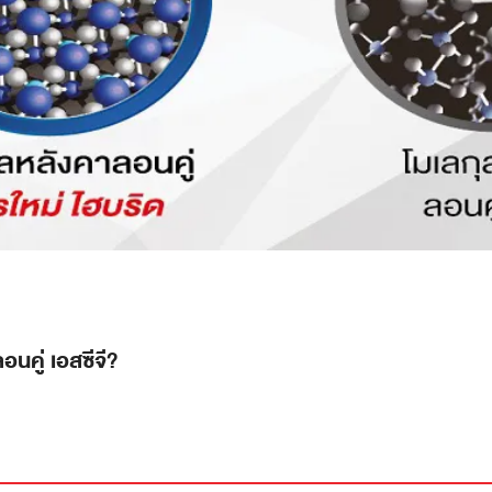
อนคู่ เอสซีจี?