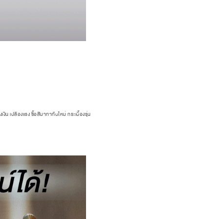
งิน เปลืองแรง ซื้อสีมาทาทับใหม่ กระเบื้องรุ่น