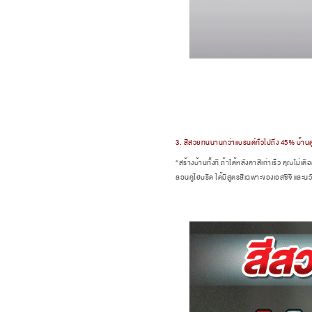
3. สีสวยทนนานกว่าแบรนด์ทั่วไปถึง 45% บ้านดู
“สร้างบ้านทั้งที ถ้าได้หลังคาสีเก่าเร็ว คุณไม่เ
ลอนคู่ไฮบริด ได้มีสูตรสีเฉพาะของเอสซีจี และนว