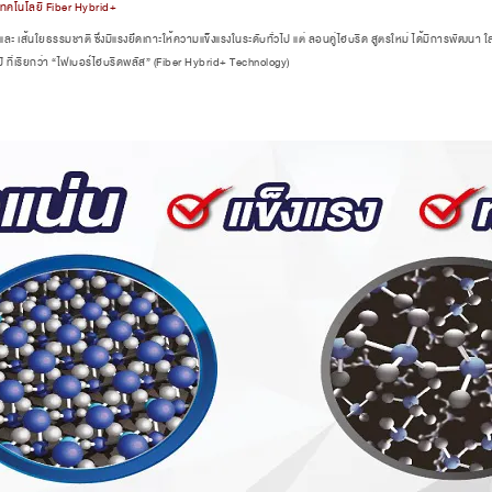
นเทคโนโลยี Fiber Hybrid+
เส้นใยธรรมชาติ ซึ่งมีแรงยึดเกาะให้ความแข็งแรงในระดับทั่วไป แต่ ลอนคู่ไฮบริด สูตรใหม่ ได้มีการพัฒนา ใส
 ที่เรียกว่า “ไฟเบอร์ไฮบริดพลัส” (Fiber Hybrid+ Technology)