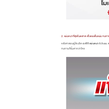
2. แผ่นหนาที่สุดในตลาด แข็งแรงเต็มแผ่น ทนท
แผ่นหนา
5.5
มม
.
หลังคาลอนคู่ไฮบริด เอสซีจี
ทนทานที่คุ้มค่ากว่าใคร