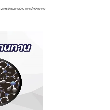
่ปูนเอสซีจีคุณภาพเยี่ยม และเส้นใยพิเศษ รวม