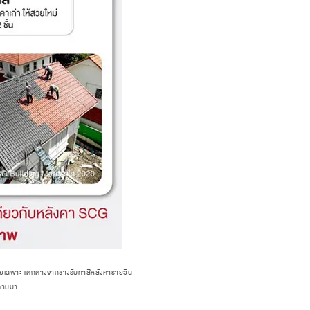
าโดยเฉพาะ แตกต่างจากช่างรับทาสีหลังคารายอื่น
วตามมา