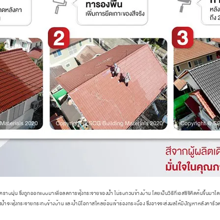
ัดคราบฝุ่น ซึ่งถูกออกแบบมาเพื่อลดการฟุ้งกระจายของน้ำ ไม่รบกวนข้างบ้าน โดยเป็นวิธีที่เอสซีจีคิดค้นขึ้นม
 ซึ่งน้ำจะฟุ้งกระจายกระทบข้างบ้าน และน้ำมีโอกาสไหลย้อนเข้าร่องกระเบื้อง ซึ่งอาจจะส่งผลให้มีปัญหาหลังคารั่