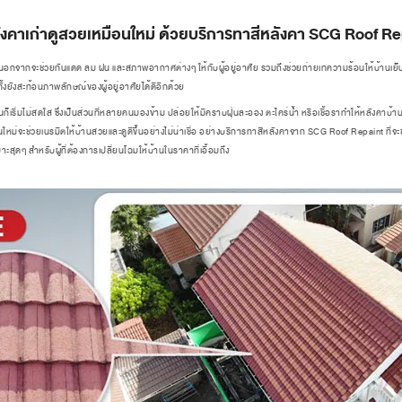
ลังคาเก่าดูสวยเหมือนใหม่ ด้วยบริการทาสีหลังคา SCG Roof Re
นอกจากจะช่วยกันแดด ลม ฝน และสภาพอากาศต่างๆ ให้กับผู้อยู่อาศัย รวมถึงช่วยถ่ายเทความร้อนให้บ้านเย็
งยังสะท้อนภาพลักษณ์ของผู้อยู่อาศัยได้ดีอีกด้วย
เริ่มไม่สดใส ซึ่งเป็นส่วนที่หลายคนมองข้าม ปล่อยให้มีคราบฝุ่นละออง ตะไคร่น้ำ หรือเชื้อราทำให้หลังคาบ้านดู
หม่จะช่วยเนรมิตให้บ้านสวยและดูดีขึ้นอย่างไม่น่าเชื่อ อย่างบริการทาสีหลังคาจาก SCG Roof Repaint ที่จ
สุดๆ สำหรับผู้ที่ต้องการเปลี่ยนโฉมให้บ้านในราคาที่เอื้อมถึง