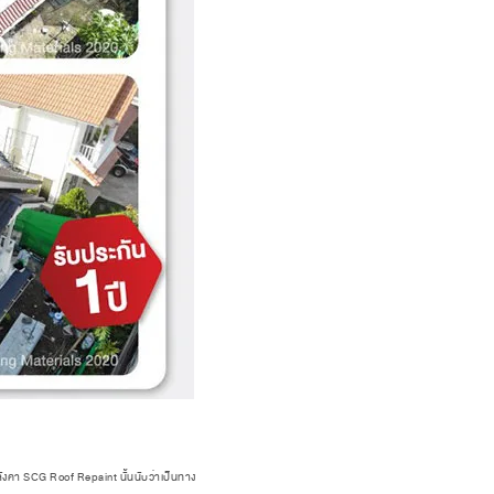
ลังคา SCG Roof Repaint นั้นนับว่าเป็นทาง