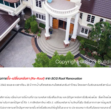
ับการ
รื้อ-เปลี่ยนหลังคา (Re-Roof)
จาก SCG Roof Renovation
. 2542 รวมระยะเวลาเกือบ 20 ปี จากบ้านที่เคยสวยงามโดดเด่นกลับเก่าโทรม โดยเฉพาะในส่วนของหลังคานับเ
า
ตสีเทาอ่อน เมื่อผ่านการใช้งานที่ยาวนานหลังคาเริ่มเสื่อมโทรม และมีปัญหาหลังคารั่วซึมพ่วงด้วย ซึ่งแก้ไขแล้ว
ในการแก้ปัญหานี้ คือ 1.ทาสีหลังคาใหม่ หรือ 2. เปลี่ยนหลังคาบ้านใหม่ทั้งผืน จึงเริ่มจากการหาข้อมูลปรับ
ะไม่อยากตามแก้ไขปัญหาหลายครั้ง แก้ครั้งเดียวจบให้อยู่ได้ในระยะยาว ประจวบเหมาะกับเห็นโฆษณาของกระเบื้อง