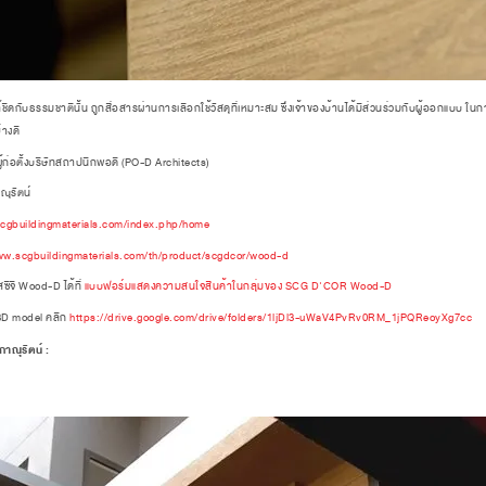
ับธรรมชาตินั้น ถูกสื่อสารผ่านการเลือกใช้วัสดุที่เหมาะสม ซึ่งเจ้าของบ้านได้มีส่วนร่วมกับผู้ออกแบบ ในก
างดี
อตั้งบริษัทสถาปนิกพอดี (PO-D Architects)
ุรัตน์
scgbuildingmaterials.com/index.php/home
ww.scgbuildingmaterials.com/th/product/scgdcor/wood-d
ี Wood-D ได้ที่
แบบฟอร์มแสดงความสนใจสินค้าในกลุ่มของ SCG D'COR Wood-D
3D model คลิก
https://drive.google.com/drive/folders/1ljDl3-uWaV4PvRv0RM_1jPQReoyXg7cc
าณุรัตน์ :