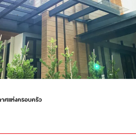
กาศแห่งครอบครัว