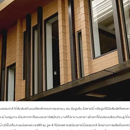
ป็นธรรมชาติ ให้สัมพันธ์กับแนวคิดหลักของการออกแบบ เช่น ผิวปูนดิบ ผิวลายไม้ หรือปูนที่มีผิวสัมผัสที่แตกต่าง
าของบ้านอยู่นาน เนื่องจากเขาก็ชอบมองหาวัสดุใหม่ๆ บางทีก็เอามาบอกเรา แล้วเราก็ต้องลองเปรียบเทียบดู 
านได้ไปเห็นงานผนังตกแต่ง เอสซีจี รุ่น วูด-ดี ที่มีลวดลายเสมือนลายไม้ธรรมชาติ โดยผ่านการผลิตด้วยเทคนิ