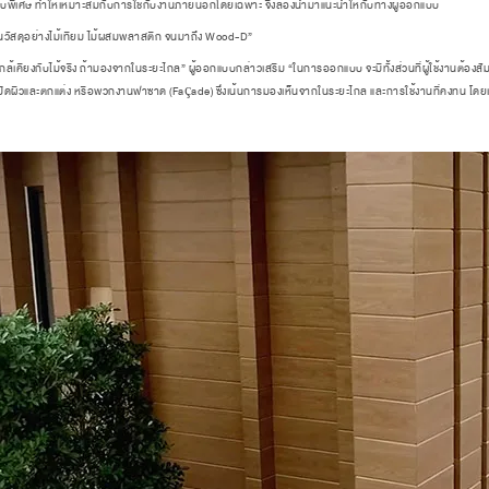
 แบบพิเศษ ทำให้เหมาะสมกับการใช้กับงานภายนอกโดยเฉพาะ จึงลองนำมาแนะนำให้กับทางผู้ออกแบบ
นวัสดุอย่างไม้เทียม ไม้ผสมพลาสติก จนมาถึง Wood-D”
ียงกับไม้จริง ถ้ามองจากในระยะไกล” ผู้ออกแบบกล่าวเสริม “ในการออกแบบ จะมีทั้งส่วนที่ผู้ใช้งานต้องสัมผัสก
รปิดผิวและตกแต่ง หรือพวกงานฟาซาด (Façade) ซึ่งเน้นการมองเห็นจากในระยะไกล และการใช้งานที่คงทน โดย