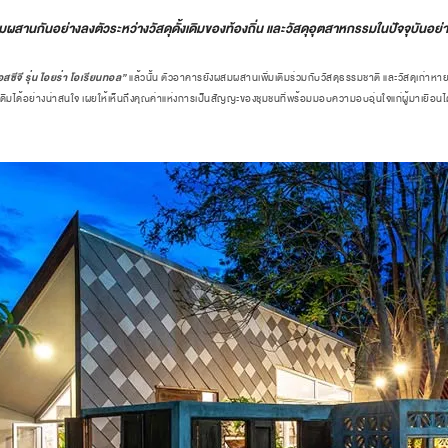
ันอย่างลงตัวระหว่างวัสดุดั้งเดิมของท้องถิ่น และวัสดุอุตสาหกรรมในปัจจุบันอย่าง "ห
สซีจี รุ่น ไอยร่า โอเรียนทอล”
แล้วนั้น ตัวอาคารยังผสมผสานเพิ่มเติมร่วมกับวัสดุธรรมชาติ และวัสดุเก่าหา
งเดิมได้อย่างน่าสนใจ เผยให้เห็นถึงคุณค่าแห่งการเป็นสัญญะของชุมชนที่พร้อมมอบความอบอุ่นใจแก่ผู้มาเยือนไ