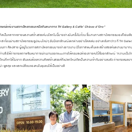
กลักษณ์แห่งงานสถาปัตยกรรมเหนือจินตนาการ
TH Gallery & Caffe
’
Chicco d
’
Oro"
็นหลากหลายผลงานสร้างสรรค์บนโลกใบนี้มาอย่างนับครั้งไม่ถ้วน ชิ้นงานทางสถาปัตยกรรมเองก็เช่นเดียว
สะท้อนผ่านสถาปัตยกรรมรูปแบบใหม่ๆ อันมีเอกลักษณ์แตกต่างอย่างโดดเด่น อย่างหลังคาว่าว ที่ TH Gallery
ผศ.ดวงนภา ศิลปสาย ผู้อยู่ในวงการสถาปัตยกรรมมาอย่างยาวนาน มีโอกาสพบเห็นและสร้างสรรค์ผลงานมามาก
้ง 2 ท่านจึงได้ถ่ายทอดภาพจินตนาการผ่านงานออกแบบภายใต้คอนเซปต์ของการคงไว้ซึ่งเอกลักษณ์
“ความเป็นไ
สดุใหม่ที่หาได้ไม่ยาก เติมแต่งด้วยความคิดสร้างสรรค์ที่แปลกใหม่เกิดเป็นความเข้ากันอย่างลงตัว ถ่าย
ปะ พูดคุย และแลกเปลี่ยนของคนในชุมชนได้เป็นอย่างดี