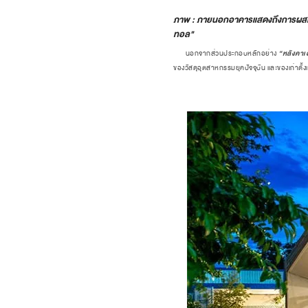
ภาพ : ภายนอกอาคารแสดงถึงการผสมผสานก
ทอล"
“หลังคาเอ
นอกจากส่วนประกอบหลักอย่าง
ของวัสดุอุตสาหกรรมยุคปัจจุบัน และของเก่าดั้