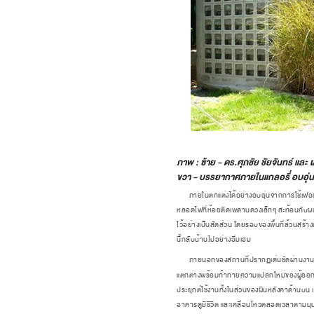
ภาพ : ซ้าย - ดร.ศุภชัย ชัยจันทร์ แ
ขวา - บรรยากาศภายในแกลอรี่ อบอุ่น เ
ภายในตกแต่งได้อย่างอบอุ่นจากการใช้เฟอร์นิเจอ
หลอดไฟที่ห้อยติดเพดานดวงเล็กๆ สะท้อนกับผนัง
ไว้อย่างเป็นสัดส่วน โดยรอบของพื้นที่ล้วนสร้าง
นี้กลับบ้านไปอย่างอิ่มเอม
ภายนอกของสถานที่ปรากฏเด่นชัดผ่านงานดีไซน์ข
แตกต่างพร้อมท้าทายความแปลกใหม่ของผู้ออ
ประยุกต์ใช้งานทั้งในส่วนของผืนหลังคาด้านบ
อาคารดูมีชีวิต และเคลื่อนไหวตลอดเวลาตามม