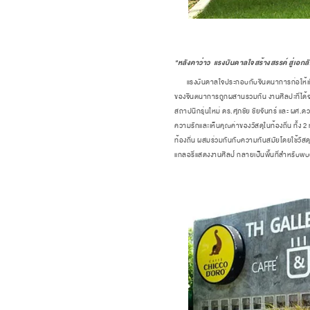
"หลังคาว่าว แรงบันดาลใจสร้างสรรค์ สู่เอ
แรงบันดาลใจประกอบกับจินตนาการก่อให้เกิดเป
ของจินตนาการถูกผสานรวมกัน งานศิลปะที่ได้จะ
สถาปนิกรุ่นใหม่ ดร.ศุภชัย ชัยจันทร์ และ 
ความรักและเห็นคุณค่าของวัสดุในท้องถิ่น ทั
ท้องถิ่น ผสมร่วมกันกับความทันสมัยโดยใช้วั
แกลอรี่แสดงงานศิลป์ กลายเป็นพื้นที่สำหรับพบ