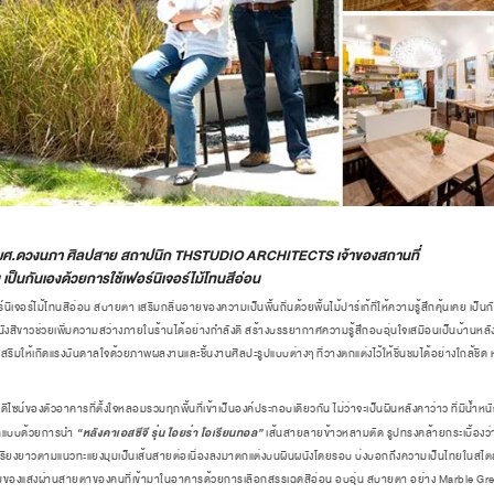
ละ ผศ.ดวงนภา ศิลปสาย สถาปนิก
THSTUDIO ARCHITECTS
เจ้าของสถานที่
ป็นกันเองด้วยการใช้เฟอร์นิเจอร์ไม้โทนสีอ่อน
ร์ไม้โทนสีอ่อน สบายตา เสริมกลิ่นอายของความเป็นพื้นถิ่นด้วยพื้นไม้ปาร์เก้ที่ให้ความรู้สึกคุ้นเคย เป็นก
สีขาวช่วยเพิ่มความสว่างภายในร้านได้อย่างกำลังดี สร้างบรรยากาศความรู้สึกอบอุ่นใจเสมือนเป็นบ้านหลังหนึ่
เสริมให้เกิดแรงบันดาลใจด้วยภาพผลงานและชิ้นงานศิลปะรูปแบบต่างๆ ที่วางตกแต่งไว้ให้ชื่นชมได้อย่างใกล้ชิด หวั
องตัวอาคารที่ตั้งใจหลอมรวมทุกพื้นที่เข้าเป็นองค์ประกอบเดียวกัน ไม่ว่าจะเป็นผืนหลังคาว่าว ที่มีน้ำหน
“หลังคาเอสซีจี รุ่น ไอยร่า โอเรียนทอล”
กแบบด้วยการนำ
เส้นสายลายข้าวหลามตัด รูปทรงคล้ายกระเบื้อง
น เรียงยาวตามแนวทะแยงมุมเป็นเส้นสายต่อเนื่องลงมาตกแต่งบนผืนผนังโดยรอบ บ่งบอกถึงความเป็นไทยในสไตล
ุมของแสงผ่านสายตาของคนที่เข้ามาในอาคารด้วยการเลือกสรรเฉดสีอ่อน อบอุ่น สบายตา อย่าง Marble Gre