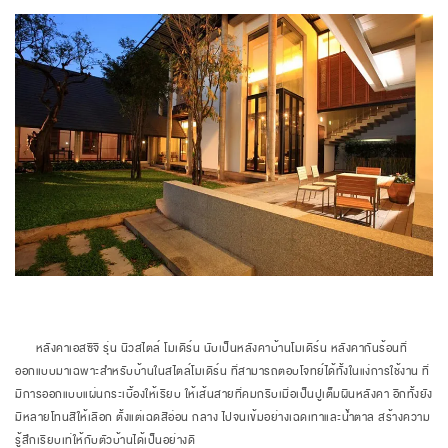
หลังคาเอสซีจี รุ่น นิวสไตล์ โมเดิร์น นับเป็นหลังคาบ้านโมเดิร์น หลังคากันร้อนที่
ออกแบบมาเฉพาะสำหรับบ้านในสไตล์โมเดิร์น ที่สามารถตอบโจทย์ได้ทั้งในแง่การใช้งาน ที่
มีการออกแบบแผ่นกระเบื้องให้เรียบ ให้เส้นสายที่คมกริบเมื่อเป็นปูเต็มผืนหลังคา อีกทั้งยัง
มีหลายโทนสีให้เลือก ตั้งแต่เฉดสีอ่อน กลาง ไปจนเข้มอย่างเฉดเทาและน้ำตาล สร้างความ
รู้สึกเรียบเท่ให้กับตัวบ้านได้เป็นอย่างดี