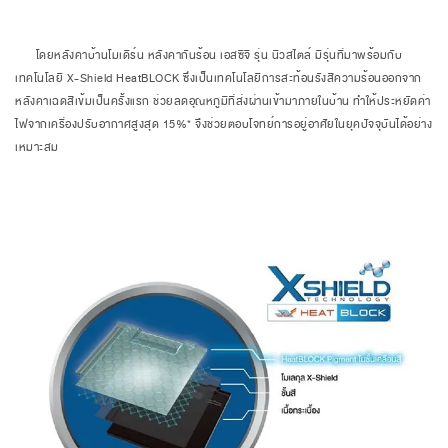
โดยหลังคาบ้านโมเดิร์น หลังคากันร้อน เอสซีจี รุ่น นิวสไตล์ มีรุ่นที่มาพร้อมกับ
เทคโนโลยี X-Shield HeatBLOCK ซึ่งเป็นเทคโนโลยีการสะท้อนรังสีความร้อนออกจาก
หลังคาเฉดสีเข้มเป็นครั้งแรก ช่วยลดอุณหภูมิที่ส่งผ่านเข้ามาภายในบ้าน ทำให้ประหยัดค่า
ไฟจากเครื่องปรับอากาศสูงสุด 15%* จึงช่วยตอบโจทย์การอยู่อาศัยในยุคปัจจุบันได้อย่าง
เหมาะสม