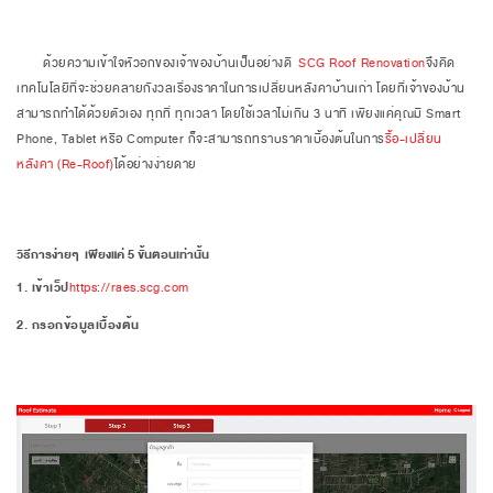
ด้วยความเข้าใจหัวอกของเจ้าของบ้านเป็นอย่างดี
SCG Roof Renovation
จึงคิด
เทคโนโลยีที่จะช่วยคลายกังวลเรื่องราคาในการเปลี่ยนหลังคาบ้านเก่า โดยที่เจ้าของบ้าน
สามารถทำได้ด้วยตัวเอง ทุกที่ ทุกเวลา โดยใช้เวลาไม่เกิน 3 นาที เพียงแค่คุณมี
Smart
Phone, Tablet
หรือ
Computer
ก็จะสามารถทราบราคาเบื้องต้นในการ
รื้อ-เปลี่ยน
หลังคา (
Re-Roof)
ได้อย่างง่ายดาย
วิธีการง่ายๆ เพียงแค่
5
ขั้นตอนเท่านั้น
1
. เข้าเว็ป
https
://
raes
.
scg
.
com
2
. กรอกข้อมูลเบื้องต้น