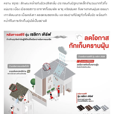
หยาบ ขรุขระ ลักษณะคล้ายกับผิวเปลือกส้ม ประกอบกับมีรูขนาดเล็กจำนวนมากทั่วทั้ง
แผ่นกระเบื้อง เมื่อเจอสภาวะอากาศทั้งลมพัด พายุ หรือฝนตก จึงพาเอาเศษฝุ่นละอองมา
เกาะติดบนกระเบื้องหลังคา ตลอดจนซอกหลืบ และช่องว่างที่มีอยู่ทั่วทั้งพื้นผิว พร้อมทำ
หน้าที่ในการกักเก็บฝุ่นได้เป็นอย่างดี