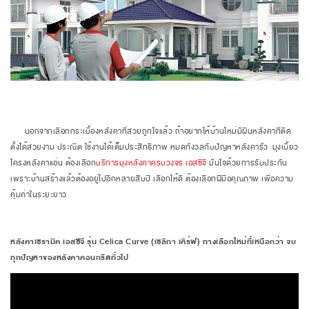
นอกจากเลือกกระเบื้องหลังคาที่สวยถูกใจแล้ว ถ้าอยากให้บ้านใหม่มีผืนหลังคาที่ติด
ตั้งได้สวยงาม ประณีต ใช้งานได้เต็มประสิทธิภาพ หมดกังวลกับปัญหาหลังคารั่ว มุงเบี้ยว
โครงหลังคาแอ่น ต้องเลือก
บริการมุงหลังคาครบวงจร เอสซีจี
มั่นใจด้วยการรับประกัน
เพราะบ้านสร้างแล้วต้องอยู่ไปอีกหลายสิบปี เลือกให้ดี ต้องเลือกฝีมือคุณภาพ เพื่อความ
คุ้มค่าในระยะยาว
หลังคาเซรามิค เอสซีจี รุ่น Celica Curve (เซลิกา เคิร์ฟ) ทางเลือกใหม่ที่เหนือกว่า จบ
ทุกปัญหาของหลังคาคอนกรีตทั่วไป