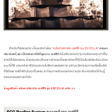
สำหรับที่สุดของกระเบื้องหลังคาต้อง
“
หลังคาเซรามิค เอสซีจี รุ่น EXCELLA
”
หลังคา
เซรามิคแท้ และเป็นหลังคาที่ดีที่สุดจาก เอสซีจี
หนึ่งเดียวแห่งความงามอันทรงคุณค่าที่ไม่
อาจมีสิ่งใดทดแทน ด้วยคุณสมบัติเฉพาะตัวของเนื้อเซรามิคแท้ที่ให้ผิวสัมผัสอันเรียบเนียน
แบบไร้ที่ติ มอบหลังคาสีสวยงดงามไม่ซีดจางตลอดกาล ผสานนวัตกรรมการผลิตชั้นเลิศ
ที่ใส่ใจอย่างพิถีพิถันในทุกขั้นตอน สะท้อนภาพลักษณ์แห่งความมีระดับเหนือใครให้กับผู้
ครอบครองอย่างแท้จริง
ข้อมูลสินค้า หลังคาเซรามิค เอสซีจี รุ่น EXCELLA คลิก >>