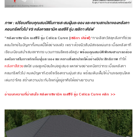
ภาพ : เปรียบเทียบคุณสมบัติในการสะสมฝุ่นละออง และคราบสกปรกของหลังคา
คอนกรีตทั่วไป
VS หลังคาเซรามิค เอสซีจี รุ่น เซลิกา เคิร์ฟ
“
หลังคาเซรามิค เอสซีจี รุ่น Celica Curve (
เซลิกา เคิร์ฟ)
”
ทางเลือกวัสดุหลังคาที่ช่วย
ตอบโจทย์ในปัญหาทั้งหมดนี้ได้อย่างลงตัว เพราะด้วยผิวสัมผัสของแผ่นกระเบื้องหลังคาที่
เรียบเนียนสม่ำเสมอจากกระบวนการผลิตแรงอัดสูง
พร้อมคุณสมบัติพิเศษสามารถช่วย
ลดโอกาสในการกักเก็บฝุ่นละออง และคราบสิ่งสกปรกได้อย่างมีประสิทธิภาพ
ทำให้
หลังคาสีสวย
สดใส มองดูเหมือนใหม่อยู่เสมอ แตกต่างอย่างเหนือกว่ากระเบื้องหลังคา
คอนกรีตทั่วไป หมดปัญหากังวลใจเรื่องคราบฝุ่นสะสม พร้อมเติมเต็มให้บ้านของคุณโดด
เด่นกว่าใคร สร้างความประทับใจแก่ผู้อยู่อาศัยได้อย่างยาวนาน
อ่านบทความที่น่าสนใจ หลังคาเซรามิค เอสซีจี รุ่น Celica Curve คลิก >>