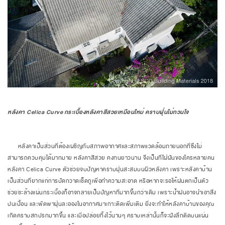
หลังคา Celica Curve
กระเบื้องหลังคาสีสวยเหมือนใหม่ คราบฝุ่นไม่กวนใจ
หลังคาเป็นส่วนที่ต้องเผชิญกับสภาพอากาศและสภาพแวดล้อมภายนอกที่ซึ่งไม่
สามารถควบคุมได้มากมาย หลังคาสีสวย คงทนยาวนาน จึงเป็นที่ใฝ่ฝันของใครหลายคน
หลังคา Celica Curve ตัวช่วยจบปัญหาคราบฝุ่นสะสมบนผิวหลังคา เพราะหลังคาบ้าน
เป็นส่วนที่ยากแก่การปัดกวาดเช็ดถูเพื่อทำความสะอาด หรือหากจะรอให้ฝนตกเป็นตัว
ช่วยชะล้างแผ่นกระเบื้องก็อาจกลายเป็นปัญหาที่มากขึ้นกว่าเดิม เพราะน้ำฝนอาจนำเอาสิ่ง
ปนเปื้อน และพัดพาฝุ่นละอองในอากาศมาเกาะติดเพิ่มเติม ยิ่งจะทำให้หลังคาบ้านของคุณ
เกิดคราบสกปรกมากขึ้น และเมื่อปล่อยทิ้งไว้นานๆ คราบเหล่านั้นก็จะฝังลึกติดบนแผ่น