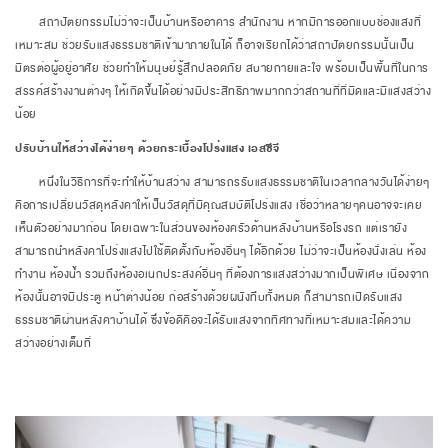
สถาปัตยกรรมไม่ว่าจะเป็นบ้านหรืออาคาร สำนักงาน หากมีการออกแบบช่องแสงที่
เหมาะสม ช่วยรับแสงธรรมชาติเข้ามาภายในได้ ก็อาจเรียกได้ว่าสถาปัตยกรรมนั้นเป็น
มิตรต่อผู้อยู่อาศัย ช่วยทำให้มนุษย์รู้สึกปลอดภัย สบายกายและใจ พร้อมเป็นพื้นที่ในการ
สรรค์สร้างงานต่างๆ ให้เกิดขึ้นได้อย่างมีประสิทธิภาพมากกว่าสถานที่ที่มืดและมีแสงสว่าง
น้อย
ปรับบ้านให้สว่างได้ง่ายๆ ด้วยกระเบื้องโปร่งแสง เอสซีจี
หนึ่งในวิธีการที่จะทำให้บ้านสว่าง สามารถรรับแสงธรรมชาติในเวลากลางวันได้ง่ายๆ
คือการเปลี่ยนวัสดุหลังคาให้เป็นวัสดุที่มีคุณสมบัติโปร่งแสง เชื่อว่าหลายๆคนอาจจะเคย
เห็นตัวอย่างมาก่อน โดยเฉพาะในส่วนของห้องครัวด้านหลังบ้านหรือโรงรถ แต่เรายัง
สามารถนำหลังคาโปร่งแสงไปใช้ติดตั้งกับห้องอื่นๆ ได้อีกด้วย ไม่ว่าจะเป็นห้องนั่งเล่น ห้อง
ทำงาน ห้องน้ำ รวมถึงห้องอเนกประสงค์อื่นๆ ที่ต้องการแสงสว่างมากเป็นพิเศษ เนื่องจาก
ห้องนั้นอาจมีประตู หน้าต่างน้อย ก่อสร้างด้วยผนังทึบทั้งหมด ก็สามารถเปิดรับแสง
ธรรมชาติผ่านหลังคาบ้านได้ ซึ่งข้อดีคือจะได้รับแสงจากทิศทางที่เหมาะสมและได้ความ
สว่างอย่างเต็มที่