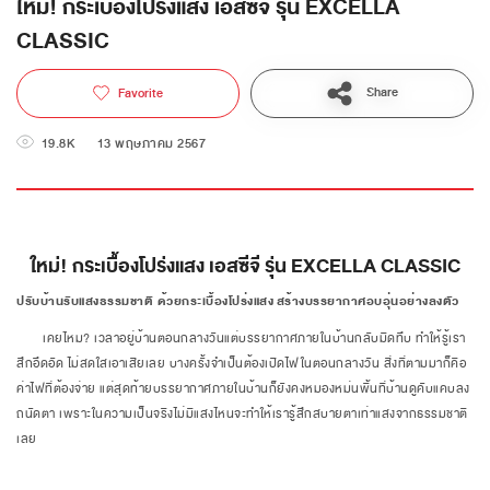
ใหม่! กระเบื้องโปร่งแสง เอสซีจี รุ่น EXCELLA
CLASSIC
Share
Favorite
19.8K
13 พฤษภาคม 2567
ใหม่! กระเบื้องโปร่งแสง เอสซีจี รุ่น EXCELLA CLASSIC
ปรับบ้านรับแสงธรรมชาติ ด้วยกระเบื้องโปร่งแสง
สร้างบรรยากาศอบอุ่นอย่างลงตัว
เคยไหม?
เวลาอยู่บ้านตอนกลางวันแต่บรรยากาศภายในบ้านกลับมืดทึบ ทำให้รู้เรา
สึกอึดอัด ไม่สดใสเอาเสียเลย บางครั้งจำเป็นต้องเปิดไฟในตอนกลางวัน สิ่งที่ตามมาก็คือ
ค่าไฟที่ต้องจ่าย แต่สุดท้ายบรรยากาศภายในบ้านก็ยังคงหมองหม่นพื้นที่บ้านดูคับแคบลง
ถนัดตา เพราะในความเป็นจริงไม่มีแสงไหนจะทำให้เรารู้สึกสบายตาเท่าแสงจากธรรมชาติ
เลย