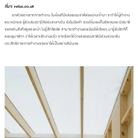
ที่มา: velux.co.uk
ยกตัวอย่างจากการทำงาน ในห้องที่มีแสงธรรมชาติส่องผ่านเข้ามา จะทำให้ผู้ทำงาน
ตระหนักและรู้ตัวเสมอว่านี่คือช่วงกลางวัน ยังไม่มืดค่ำ ช่วยให้มองเห็นชัดเจนและมีสมาธิ
จดจ่อกับสิ่งที่อยู่ตรงหน้า ไม่รู้สึกอึดอัด สามารถทำงานต่อเนื่องได้เรื่อยๆ มารู้ตัวอีกทีก็
ตอนดูนาฬิกา ว่าได้เวลาเลิกงานแล้ว อาจเรียกได้ว่าแสงธรรมชาติมีส่วนช่วยเพิ่ม
ประสิทธิภาพการทำงานของเราได้เป็นอย่างดีนั่นเอง