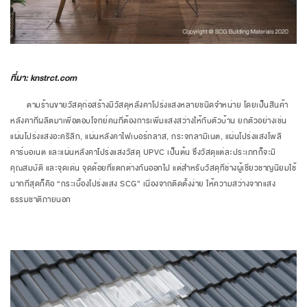
ที่มา: knstrct.com
ตามร้านขายวัสดุก่อสร้างมีวัสดุหลังคาโปร่งแสงหลายชนิดจำหน่าย โดยเป็นสินค้า
หลังคาที่ผลิตมาเพื่อตอบโจทย์คนที่ต้องการเพิ่มแสงสว่างให้กับตัวบ้าน ยกตัวอย่างเช่น
แผ่นโปร่งแสงอะคริลิก, แผ่นหลังคาไฟเบอร์กลาส, กระจกลามิเนต, แผ่นโปร่งแสงโพลี
คาร์บอเนต และแผ่นหลังคาโปร่งแสงวัสดุ UPVC เป็นต้น ซึ่งวัสดุแต่ละประเภทก็จะมี
คุณสมบัติ และจุดเด่น จุดด้อยที่แตกต่างกันออกไป แต่สำหรับวัสดุที่ช่างผู้เชี่ยวชาญนิยมใช้
มากที่สุดก็คือ “กระเบื้องโปร่งแสง SCG” เนื่องจากติดตั้งง่าย ให้ความสว่างจากแสง
ธรรมชาติภายนอก