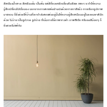
สีเหลืองน้ำตาล สีเหลืองส้ม เป็นต้น แต่สีที่ควรหลีกเลี่ยงคือสีสด เพราะจะทำให้ความ
รู้สึกเปลี่ยนไปเมื่อมอง นอกจากการตกแต่งฝาผนังด้วยการทาสีแล้ว การเลือกรูปภาพ
มาแขวน ก็ยิ่งช่วยให้บ้านที่เรากำลังตกแต่งอยู่นั้นให้ความรู้สึกเหมือนอยู่ในธรรมชาติอีก
ด้วย ไม่ว่าจะเป็นรูปวาด รูปถ่าย ที่เน้นการใช้ภาพขาวดำ ภาพซีเปีย หรือลงสีน้อยๆ ก็
ยิ่งสวยไม่แพ้กัน