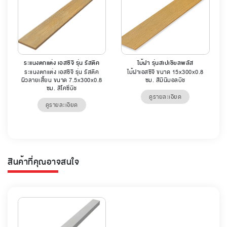
ระแนงตกแต่ง เอสซีจี รุ่น รัสติค
ไม้ฝา รุ่นสเปเชียลพลัส
ระแนงตกแต่ง เอสซีจี รุ่น รัสติค
ไม้ฝาเอสซีจี ขนาด 15x300x0.8
ผิวลายเสี้ยน ขนาด 7.5x300x0.8
ซม. สีมินิมอลบีช
ซม. สีโคซี่บีช
ดูรายละเอียด
ดูรายละเอียด
สินค้าที่คุณอาจสนใจ