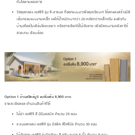
ทับได้ตามต้องการ
วัสดุตกแต่ง เอสซีจี รุ่น ซี-ชาแนล ที่ออกแบบมาเพื่อลุคเรียบเท่ ใช้ตกแต่งสร้างมิติ
เส้นกรอบแบบงานเหล็ก แต่ให้น้ำหนักเบากว่า ประหยัดกว่าเหล็กจริง ลงตัวกับ
บ้านสไตล์โมเดิร์นโดยเฉพาะ หรืออาจเลือกใช้ไม้เชิงชาย เพื่อปิดจบงานหลังคาให้
สวยงาม เรียบร้อย
Option 1 บ้านสไตล์มูจิ งบเริ่มต้น 8,900 บาท
รายละเอียดและจำนวนสินค้าที่ใช้
ไม้ฝา เอสซีจี สี มินิมอลบีช จำนวน 26 แผ่น
ระแนงตกแต่ง เอสซีจี รุ่น รัสติค สีโคซี่บีช จำนวน 30 แผ่น
ไม้เชิงชาย เอสซีจี รุ่นผิวเรียบ สี ครีม ขนาด 6 นิ้ว จำนวน 9 แผ่น