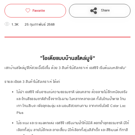
Share
Favorite
1.3K
25 กุมภาพันธ์ 2568
“ไอเดียแบบบ้านสไตล์มูจิ”
เสกบ้านสไตล์มูจิให้สวยปิ๊งยิ่งขึ้น ด้วย 3 สินค้าไม้สังเคราะห์ เอสซีจี เริ่มต้นงบหลักพัน*
รายละเอียด 3 สินค้าไม้สังเคราะห์ ได้แก่
ไม้ฝา เอสซีจี เพิ่มอารมณ์ความธรรมชาติ ผ่อนคลาย ด้วยลายไม้ลึกเหมือนจริง
และโทนสีธรรมชาติสำเร็จจากโรงงาน ในหลากหลายเฉด ทั้งในโทนน้ำตาล โทน
เทา โทนสีเบจ เพื่อลุคอบอุ่น และมอบสีสวยทนทาน จากเทคโนโลยี Color Loc
Plus
ไม้ระแนง และระแนงตกแต่ง เอสซีจี เสริมงานฝ้าให้มีมิติ ตอกย้ำลุคธรรมชาติ มีให้
เลือกทั้งรุ่น ลายไม้ลึกและลายเสี้ยน มีให้เลือกทั้งรุ่นสีสำเร็จ และสีซีเมนต์ ที่ทาสี