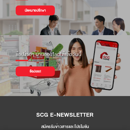
นัดหมายปรึกษา
ช้อปง่ายๆ ผ่านออนไลน์ได้แล้ววันนี้
ช้อปเลย!
SCG E-NEWSLETTER
สมัครรับข่าวสารและโปรโมชัน