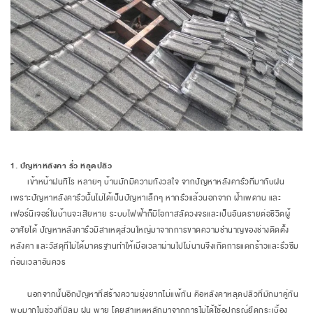
​​​​​​​1. ปัญหาหลังคา รั่ว หลุดปลิว
เข้าหน้าฝนทีไร หลายๆ บ้านมักมีความกังวลใจ จากปัญหาหลังคารั่วที่มากับฝน
เพราะปัญหาหลังคารั่วนั้นไม่ได้เป็นปัญหาเล็กๆ หากรั่วแล้วนอกจาก ฝ้าเพดาน และ
เฟอร์นิเจอร์ในบ้านจะเสียหาย ระบบไฟฟ้าก็มีโอกาสลัดวงจรและเป็นอันตรายต่อชีวิตผู้
อาศัยได้ ปัญหาหลังคารั่วมีสาเหตุส่วนใหญ่มาจากการขาดความชำนาญของช่างติดตั้ง
หลังคา และวัสดุที่ไม่ได้มาตรฐานทำให้เมื่อเวลาผ่านไปไม่นานจึงเกิดการแตกร้าวและรั่วซึม
ก่อนเวลาอันควร
นอกจากนั้นอีกปัญหาที่สร้างความยุ่งยากไม่แพ้กัน คือหลังคาหลุดปลิวที่มักมาคู่กัน
พบมากในช่วงที่มีลม ฝน พายุ โดยสาเหตุหลักมาจากการไม่ได้ใช้อุปกรณ์ยึดกระเบื้อง