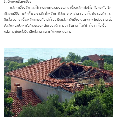
3. ปัญหาหลังคาเบี้ยว
หลังคาเบี้ยวสังเกตได้ชัดเจนจากแนวลอนของกระเบื้องหลังคาไม่ได้ระดับตรงกัน ซึ่ง
เกิดจากฝีมือการติดตั้งของช่างติดตั้งหลังคา ที่วัดระยะอะเสและแปไม่ได้ระดับ รวมถึงการ
ติดตั้งแผ่นกระเบื้องหลังคาซ้อนทับไม่ได้แนว ผืนหลังคาจึงเบี้ยว นอกจากจะไม่สวยงามแล้ว
ยังเสี่ยงเจอปัญหารั่วที่ช่วงรอยต่อไม่แนบสนิทตามมา ซึ่งการแก้ไขก็ทำได้ยาก ต้องรื้อ
หลังคามุงใหม่ทั้งผืน เสียทั้งเวลาและค่าใช้จ่ายบานปลาย