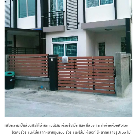
เพิ่มความเป็นส่วนตัวให้บ้านทาวน์โฮม ด้วยรั้วไม้ระแนง ที่สวย และทำง่ายด้วยตัวเอง
ไอเดียรั้วระแนงไม้หลากหลายรูปแบบ รั้วระแนงไม้มีให้เลือกใช้หลากหลายรูปแบบ ไม่