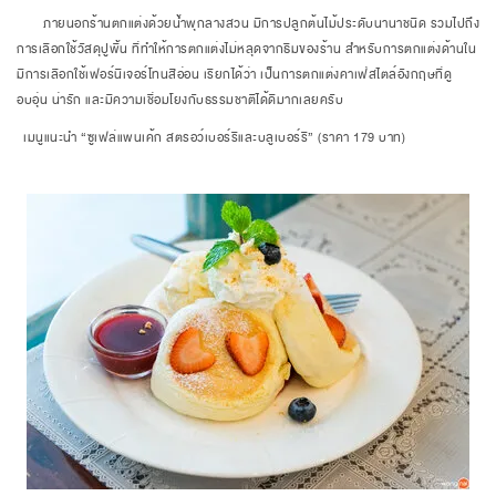
ภายนอกร้านตกแต่งด้วยน้ำพุกลางสวน มีการปลูกต้นไม้ประดับนานาชนิด รวมไปถึง
การเลือกใช้วัสดุปูพื้น ที่ทำให้การตกแต่งไม่หลุดจากธีมของร้าน สำหรับการตกแต่งด้านใน
มีการเลือกใช้เฟอร์นิเจอร์โทนสีอ่อน เรียกได้ว่า เป็นการตกแต่งคาเฟ่สไตล์อังกฤษที่ดู
อบอุ่น น่ารัก และมีความเชื่อมโยงกับธรรมชาติได้ดีมากเลยครับ
เมนูแนะนำ “ซูเฟล่แพนเค้ก สตรอว์เบอร์รีและบลูเบอร์รี” (ราคา 179 บาท)