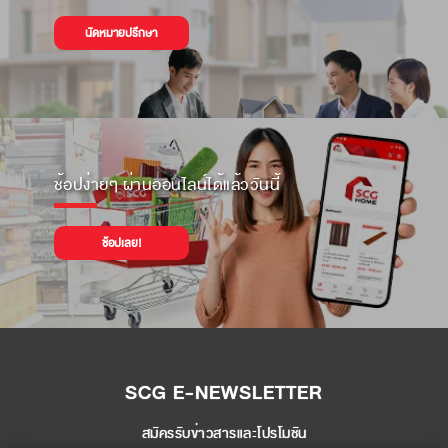
นัดหมายปรึกษา
ช้อปง่ายๆ ผ่านออนไลน์ได้แล้ววันนี้
ช้อปเลย!
SCG E-NEWSLETTER
สมัครรับข่าวสารและโปรโมชัน