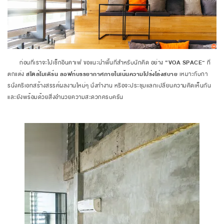
ก่อนที่เราจะไปเช็กอินคาเฟ่ ขอแนะนำพื้นที่สำหรับนักคิด อย่าง
“VOA SPACE”
ที่
ตกแต่ง
สไตล์โมเดิร์น ลอฟท์
บรรยากาศภายในเน้นความโปร่งโล่งสบาย
เหมาะกับกา
รนั่งครีเอทสร้างสรรค์ผลงานใหม่ๆ นั่งทำงาน หรือจะประชุมแลกเปลี่ยนความคิดเห็นกัน
และยังพร้อมด้วยสิ่งอำนวยความสะดวกครบครัน