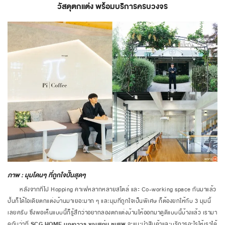
วัสดุตกแต่ง พร้อมบริการครบวงจร
ภาพ : มุมโดนๆ ที่ถูกใจปั้นสุดๆ
หลังจากที่ไป Hopping คาเฟ่หลากหลายสไตล์ และ Co-working space กันมาแล้ว
ปั้นก็ได้ไอเดียตกแต่งบ้านมาเยอะมาก ๆ และมุมที่ถูกใจเป็นพิเศษ ก็ต้องยกให้กับ 3 มุมนี้
เลยครับ ซึ่งพอเห็นแบบนี้ก็รู้สึกว่าอยากลองตกแต่งบ้านให้ออกมาดูดีแบบนี้บ้างแล้ว เรามา
ดูกันว่าที่
SCG HOME บุญถาวร ขอนแก่น ชุมแพ
จะแนะนำสินค้าและบริการอะไรให้เราได้