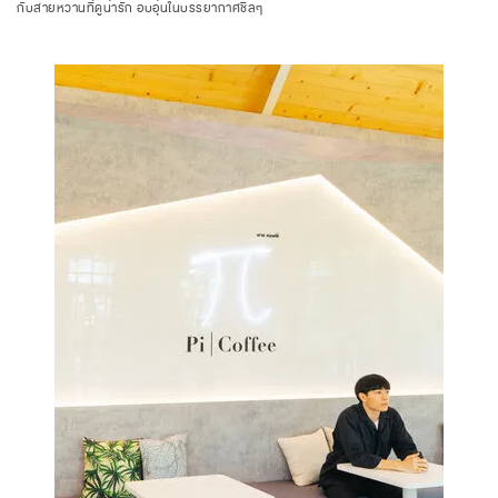
กับสายหวานที่ดูน่ารัก อบอุ่นในบรรยากาศชิลๆ