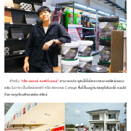
สำหรับ
"เสือ เดคอร์ ลอฟท์วอลล์"
สามารถประยุตม์ใช้ได้หลากหลายสไตล์เลยนะ
ครับ
ไม่ว่าจะเป็นสไตล์ลอฟท์ หรือ Minimal Cottage
ซึ่งก็ขึ้นอยู่กับวัสดุที่เลือกใช้ รวมไป
ถึงการคุมโทนสีของแต่ละสไตล์