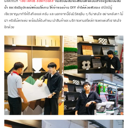
ผลิตภัณฑ์
"เสือ เดคอร์ ลอฟท์วอลล์"
ที่มีส่วนผสมของซีเมนต์ขัดมันสำเร็จรูปแบบผสม
น้ำ และยังมีอุปกรณ์พร้อมใช้งาน ให้เจ้าของบ้าน DIY ทำได้ด้วยตัวเอง
เสมือมีผู้
เชี่ยวชาญมาทำให้ถึงที่เลยล่ะครับ และนอกจากนี้ยังมีวัสดุอื่น ๆ ที่น่าสนใจ อย่างหลังคา ไม้
ฝา หรือไม้ตกแต่ง พร้อมได้รับคำแนะนำสินค้าและบริการตามสไตล์การตกแต่งที่เราสนใจ
อีกด้วย