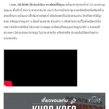
i see, DESIGN เช็กอินทั่วไทย หาสไตล์ที่ใช่คุณ
พร้อมพาทุกคนทัวร์ Co-working
Space พื้นที่กว้างขวาง สะดวกสบาย เหมาะกับการนั่งประชุมงานหรือครีเอทไอเดียสร้าง
สรรค์ใหม่ๆ พร้อมแวะเช็กอินคาเฟ่สุดเก๋ สไตล์ลอฟท์ในเมืองขอนแก่น ใครที่อยากได้รูป
สวย หรือมุมถ่ายรูปเท่ ๆ ต้องห้ามพลาด ส่วนสาว ๆ หรือสายหวานก็ไม่ต้องผิดหวังไป
เพราะยังมีคาเฟ่สไตล์ Minimal Cottage เอาใจคนที่ชอบมุมถ่ายรูปน่ารัก ๆ ตกแต่งสี
สบายตา มีสวนสวยน่าถ่ายรูป ไม่ว่าจะสายกิน หรือสายชิล รับรองไม่มีผิดหวังอย่าง
แน่นอนครับ