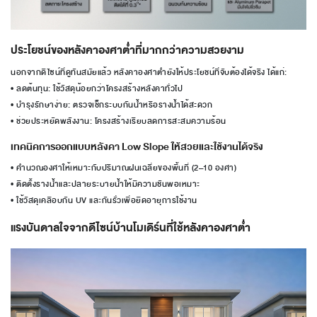
ประโยชน์ของหลังคาองศาต่ำที่มากกว่าความสวยงาม
นอกจากดีไซน์ที่ดูทันสมัยแล้ว หลังคาองศาต่ำยังให้ประโยชน์ที่จับต้องได้จริง ได้แก่:
• ลดต้นทุน: ใช้วัสดุน้อยกว่าโครงสร้างหลังคาทั่วไป
• บำรุงรักษาง่าย: ตรวจเช็กระบบกันน้ำหรือรางน้ำได้สะดวก
• ช่วยประหยัดพลังงาน: โครงสร้างเรียบลดการสะสมความร้อน
เทคนิคการออกแบบหลังคา Low Slope ให้สวยและใช้งานได้จริง
• คำนวณองศาให้เหมาะกับปริมาณฝนเฉลี่ยของพื้นที่ (2–10 องศา)
• ติดตั้งรางน้ำและปลายระบายน้ำให้มีความชันพอเหมาะ
• ใช้วัสดุเคลือบกัน UV และกันรั่วเพื่อยืดอายุการใช้งาน
แรงบันดาลใจจากดีไซน์บ้านโมเดิร์นที่ใช้หลังคาองศาต่ำ