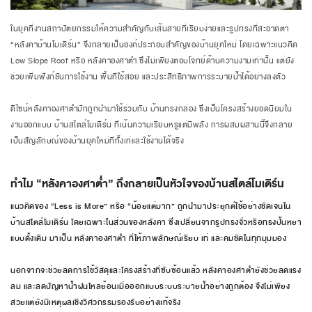
ในยุคที่งานสถาปัตยกรรมให้ความสำคัญกับเส้นสายที่เรียบง่ายและรูปทรงที่สะอาดตา
“หลังคาบ้านโมเดิร์น” จึงกลายเป็นองค์ประกอบสำคัญของบ้านยุคใหม่ โดยเฉพาะแนวคิด
Low Slope Roof หรือ หลังคาองศาต่ำ ซึ่งไม่เพียงตอบโจทย์ด้านความงามเท่านั้น แต่ยัง
ช่วยเพิ่มฟังก์ชันการใช้งาน พื้นที่ใช้สอย และประสิทธิภาพการระบายน้ำได้อย่างลงตัว
ดีไซน์หลังคาองศาต่ำมักถูกนำมาใช้ร่วมกับ บ้านทรงกล่อง ซึ่งเป็นโครงสร้างยอดนิยมใน
งานออกแบบ บ้านสไตล์โมเดิร์น ที่เน้นความเรียบหรูแต่มีพลัง การผสมผสานนี้จึงกลาย
เป็นสัญลักษณ์ของบ้านยุคใหม่ที่ทั้งเท่และใช้งานได้จริง
ทำไม “หลังคาองศาต่ำ” ถึงกลายเป็นหัวใจของบ้านสไตล์โมเดิร์น
แนวคิดของ “Less is More” หรือ “น้อยแต่มาก” ถูกนำมาประยุกต์ใช้อย่างชัดเจนใน
บ้านสไตล์โมเดิร์น โดยเฉพาะในส่วนของหลังคา ซึ่งเปลี่ยนจากรูปทรงจั่วหรือทรงปั้นหยา
แบบดั้งเดิม มาเป็น หลังคาองศาต่ำ ที่ให้ภาพลักษณ์เรียบ เท่ และคมชัดในทุกมุมมอง
นอกจากจะช่วยลดการใช้วัสดุและโครงสร้างที่ซับซ้อนแล้ว หลังคาองศาต่ำยังช่วยลดแรง
ลม และลดปัญหาน้ำฝนไหลย้อนเมื่อออกแบบระบบระบายน้ำอย่างถูกต้อง จึงไม่เพียง
สวยแต่ยังมีเหตุผลเชิงวิศวกรรมรองรับอย่างแท้จริง