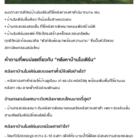
แนวทางการดีไซน์บ้านโมเดิร์นที่ใช้หลังคาองศาต่ำมีมากมาย เช่น
• บ้านโมเดิร์นชั้นเดียว ที่เน้นเส้นสายแนวนอน
• บ้านทรงกล่องสองชั้น ที่ใช้หลังคาเพิงหมาแหงนเพื่อสร้างมิติ
• บ้านโมเดิร์นลอฟต์ ที่โชว์โครงสร้างเหล็กและคอนกรีตดิบ
ทุกดีไซน์สะท้อนแนวคิด “ฟังก์ชันต้องมาพร้อมความงาม” ซึ่งเป็นหัวใจของ
สถาปัตยกรรมสมัยใหม่
คำถามที่พบบ่อยเกี่ยวกับ “หลังคาบ้านโมเดิร์น”
หลังคาบ้านโมเดิร์นแบบองศาต่ำมีข้อดีอย่างไร?
- หลังคาองศาต่ำช่วยให้บ้านดูเรียบ เท่ และประหยัดวัสดุ พร้อมเพิ่มพื้นที่ใช้งานบน
หลังคา เช่น ดาดฟ้าหรือสวนพักผ่อน
บ้านทรงกล่องเหมาะกับหลังคาแบบไหนมากที่สุด?
- บ้านทรงกล่องเหมาะกับหลังคาเพิงหมาแหงนหรือหลังคาองศาต่ำ เพราะช่วยขับเส้น
สายสไตล์โมเดิร์นให้เด่นชัดยิ่งขึ้น
หลังคาบ้านโมเดิร์นควรมีองศาเท่าไร?
- โดยทั่วไปควรอยู่ระหว่าง 2–10 องศา เพื่อให้ระบายน้ำได้ดีและยังคงความสวยของแนว