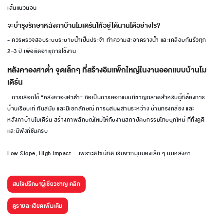
เส้นแนวนอน
จะบำรุงรักษาหลังคาบ้านโมเดิร์นให้อยู่ได้นานได้อย่างไร?
- ควรตรวจสอบระบบระบายน้ำเป็นประจำ ทำความสะอาดรางน้ำ และเคลือบกันรั่วทุก
2–3 ปี เพื่อยืดอายุการใช้งาน
หลังคาองศาต่ำ จุดเล็กๆ ที่สร้างอิมแพ็กใหญ่ในงานออกแบบบ้านโม
เดิร์น
- การเลือกใช้ “หลังคาองศาต่ำ” ถือเป็นการออกแบบที่ชาญฉลาดสำหรับผู้ที่ต้องการ
บ้านเรียบเท่ ทันสมัย และมีเอกลักษณ์ การผสมผสานระหว่าง บ้านทรงกล่อง และ
หลังคาบ้านโมเดิร์น สร้างภาพลักษณ์ใหม่ให้กับงานสถาปัตยกรรมไทยยุคใหม่ ที่ทั้งดูดี
และมีฟังก์ชันครบ
Low Slope, High Impact — เพราะดีไซน์ที่ดี เริ่มจากมุมมองเล็ก ๆ บนหลังคา
สนใจปรึกษาผู้เชี่ยวชาญ คลิก
ดูรายละเอียดเพิ่มเติม