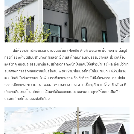
เสน่ห์ของสถาปัตยกรรมในแบบนอร์ดิก (Nordic Architecture) นั้น คือการเน้นรูป
ทรงที่เรียบง่ายผสมผสานกับการเลือกใช้โทนสีให้กลมกลืนกับธรรมชาติและสิ่งแวดล้อม
แต่สิ่งที่ดูเหมือนจะธรรมดานี้กลับสร้างเอกลักษณ์ที่โดดเด่นได้อย่างน่าหลงใหล ถึงแม้ว่าเท
รนด์ของการสร้างที่อยู่อาศัยในสไตล์นี้เพิ่งจะเข้ามาในเมืองไทยได้ไม่นานนัก แต่บ้านในรูป
แบบนี้กลับได้รับความสนใจเพิ่มมากขึ้นอย่างรวดเร็ว ซึ่งก็รวมไปถึงโครงการน่าสนใจใน
ภาคเหนืออย่าง NORDEN BARN BY HABITA ESTATE ตั้งอยู่ที่ อ.แม่โจ้ จ.เชียงใหม่ ที่
นำเอากลิ่นอายบ้านสไตล์นอร์ดิกมาใช้ในออกแบบ ตลอดจนประยุกต์ให้กลมกลืนกับ
ประเทศไทยได้อย่างลงตัวทีเดียว