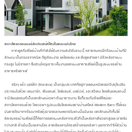
สถาปัตยกรรมนอร์ดิกกับเสน่ห์ใหม่ในแบบฉบับไทย
หากพูดถึงสไตล์บ้านที่กำลังได้รับความสนใจในขณะนี้ หลายคนคงนึกถึงแบบบ้านที่มี
ลักษณะเป็นทรงเรขาคณิต ที่ดูเรียบง่าย แต่โดดเด่น และดึงดูดสายตา มีจั่วหลังคาแบบ
ทรงสูง ไม่มีชายคา ซึ่งส่วนใหญ่เราจะเห็นงานออกแบบอาคารสไตล์นี้ในรูปแบบของร้าน
อาหารหรือคาเฟ่
จริงๆ แล้ว นอร์ดิก (Nordics) เป็นกลุ่มประเทศที่อยู่ทางตอนเหนือของทวีปยุโรปอัน
ประกอบไปด้วย เดนมาร์ก, ฟินแลนด์, ไอซ์แลนด์, นอร์เวย์, และสวีเดน โดยดินแดนแถบนี้
จะมีวัฒนธรรมที่เป็นเอกลักษณ์เฉพาะถิ่นมายาวนาน ซึ่งก็รวมถึงเรื่องดีไซน์และ
สถาปัตยกรรมด้วย โดยเฉพาะรูปแบบอันโดดเด่นอย่างบ้านสไตล์ Modern Barn ที่ได้แรง
บันดาลใจมาจากโรงนาหรือยุ้งฉางของเกษตรกรในแถบนั้นนั่นเอง เอกลักษณ์ที่เห็นได้
ชัดเจนของบ้านสไตล์นี้ก็คือการออกแบบหลังคาทรงจั่วที่เป็นหลังคาเดี่ยวยกสูงและลาดชัน
กว่าปกติ ด้านในเป็นเพดานโล่ง ลาดเอียงตามโครงสร้างของหลังคา นอกจากทำให้ตัวบ้าน