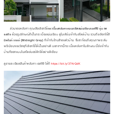
ส่วนของหลังคา คุณเสือเลือกใช้
กระเบื้องหลังคาคอนกรีตแผ่นเรียบเอสซีจี รุ่น เพ
รสทีจ
ด้วยรูปลักษณ์ที่เป็นกระเบื้องแผ่นเรียบ ดูโมเดิร์นเข้ากับสไตล์บ้าน รวมถึงเลือกใช้สี
มิดไนท์ เกรย์ (Midnight Grey)
ที่เข้ากับโทนสีของตัวบ้าน ซึ่งสะท้อนถึงคุณภาพระดับ
พรีเมียมของวัสดุที่เลือกใช้ได้เป็นอย่างดี นอกจากนี้กระเบื้องหลังคาในลักษณะนี้ยังเข้ากับ
บ้านที่ออกแบบในสไตล์นอร์ดิกได้อย่างดีเยี่ยม
ดูรายละเอียดสินค้าหลังคา เอสซีจี ได้ที่
https://bit.ly/37KrQdK