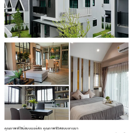
คุณภาพดีไซน์แบบนอร์ดิก คุณภาพชีวิตแบบลานนา