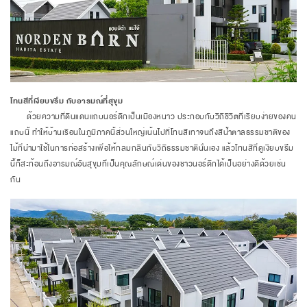
โทนสีที่เงียบขรึม กับอารมณ์ที่สุขุม
ด้วยความที่ดินแดนแถบนอร์ดิกเป็นเมืองหนาว ประกอบกับวิถีชีวิตที่เรียบง่ายของคน
แถบนี้ ทำให้บ้านเรือนในภูมิภาคนี้ส่วนใหญ่เน้นไปที่โทนสีเทาจนถึงสีน้ำตาลธรรมชาติของ
ไม้ที่นำมาใช้ในการก่อสร้างเพื่อให้กลมกลืนกับวิถีธรรมชาตินั่นเอง แล้วโทนสีที่ดูเงียบขรึม
นี้ก็สะท้อนถึงอารมณ์อันสุขุมที่เป็นคุณลักษณ์เด่นของชาวนอร์ดิกได้เป็นอย่างดีด้วยเช่น
กัน