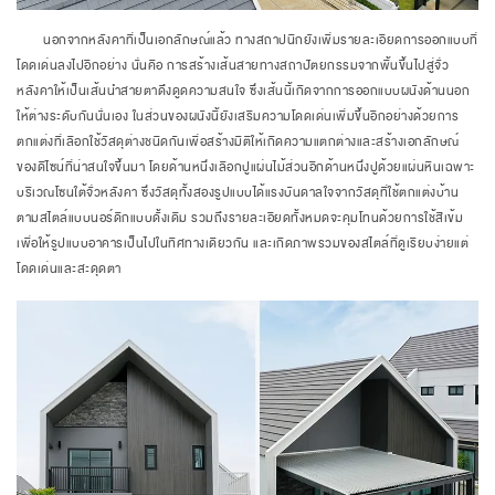
นอกจากหลังคาที่เป็นเอกลักษณ์แล้ว ทางสถาปนิกยังเพิ่มรายละเอียดการออกแบบที่
โดดเด่นลงไปอีกอย่าง นั่นคือ การสร้างเส้นสายทางสถาปัตยกรรมจากพื้นขึ้นไปสู่จั่ว
หลังคาให้เป็นเส้นนำสายตาดึงดูดความสนใจ ซึ่งเส้นนี้เกิดจากการออกแบบผนังด้านนอก
ให้ต่างระดับกันนั่นเอง ในส่วนของผนังนี้ยังเสริมความโดดเด่นเพิ่มขึ้นอีกอย่างด้วยการ
ตกแต่งที่เลือกใช้วัสดุต่างชนิดกันเพื่อสร้างมิติให้เกิดความแตกต่างและสร้างเอกลักษณ์
ของดีไซน์ที่น่าสนใจขึ้นมา โดยด้านหนึ่งเลือกปูแผ่นไม้ส่วนอีกด้านหนึ่งปูด้วยแผ่นหินเฉพาะ
บริเวณโซนใต้จั่วหลังคา ซึ่งวัสดุทั้งสองรูปแบบได้แรงบันดาลใจจากวัสดุที่ใช้ตกแต่งบ้าน
ตามสไตล์แบบนอร์ดิกแบบดั้งเดิม รวมถึงรายละเอียดทั้งหมดจะคุมโทนด้วยการใช้สีเข้ม
เพื่อให้รูปแบบอาคารเป็นไปในทิศทางเดียวกัน และเกิดภาพรวมของสไตล์ที่ดูเรียบง่ายแต่
โดดเด่นและสะดุดตา