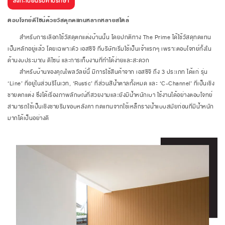
ลงทะเบียนรับคำปรึกษา
ตอบโจทย์ดีไซน์ด้วยวัสดุทดแทนหลากหลายสไตล์
สำหรับการเลือกใช้วัสดุตกแต่งบ้านนั้น โดยปกติทาง The Prime ได้ใช้วัสดุทดแทน
เป็นหลักอยู่แล้ว โดยเฉพาะตัว เอสซีจี ที่บริษัทเริ่มใช้เป็นเจ้าแรกๆ เพราะตอบโจทย์ทั้งใน
ด้านงบประมาณ ดีไซน์ และการเก็บงานที่ทำได้ง่ายและสะดวก
สำหรับบ้านของคุณไพลวัลย์นี้ มีการใช้สินค้าจาก เอสซีจี ถึง 3 ประเภท ได้แก่ รุ่น
‘Line’ ที่อยู่ในส่วนรีโนเวท, ‘Rustic’ ที่ส่วนสีน้ำตาลทั้งหมด และ ‘C-Channel’ ที่เป็นเชิง
ชายตกแต่ง ซึ่งได้เรื่องภาพลักษณ์ที่สวยงามและยังมีน้ำหนักเบา ใช้งานได้อย่างตอบโจทย์
สามารถใช้เป็นเชิงชายริมขอบหลังคา ทดแทนจากใช้เหล็กรางน้ำแบบสมัยก่อนที่มีน้ำหนัก
มากได้เป็นอย่างดี