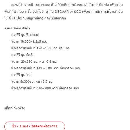
อย่างโปรเจกต์นี้ The Prime ก็ได้นำไอเดียการยิงระแนงไม้ในแนวตั้งมาใช้ เพื่อสร้าง
พื้นที่ที่พิเศษมากขึ้น จึงได้ปรึกษากับ DECAAR by SCG เพื่อหาเทคนิคการใช้งานที่เป็น
ไปได้ และป้องกันปัญหาที่อาจเกิดขึ้นในอนาคต
รายละเอียดสินค้า
เอสซีจี รุ่น ซี-ชาแนล
ขนาด15x300x1.2x5 ซม.
ช่วงราคาเริ่มต้นที่ 120 -150 บาท ต่อเมตร
เอสซีจี รุ่น รัสติค
ขนาด120x280 ซม. หนา 0.8 ซม.
ช่วงราคาเริ่มต้นที่ 149 – 186 บาท ต่อตารางเมตร
เอสซีจี รุ่น ไลน์
ขนาด 5x300ซม. หนา 2.5 ซม.
ช่วงราคาเริ่มต้นที่ 640– 800 บาท ต่อตารางเมตร
แท็กที่เกี่ยวข้อง
รั้ว / ระแนง / วัสดุตกแต่งอาคาร