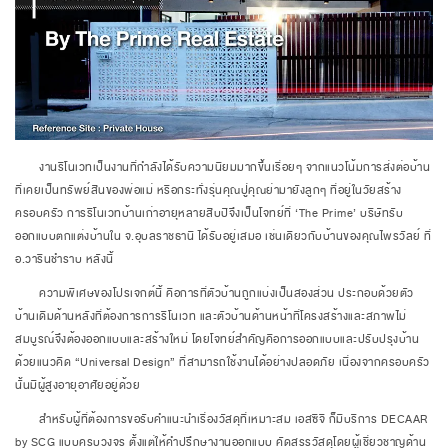
งานรีโนเวทเป็นงานที่กำลังได้รับความนิยมมากขึ้นเรื่อยๆ จากแนวโน้มการส่งต่อบ้าน
ที่เคยเป็นทรัพย์สินของพ่อแม่ หรือกระทั่งรุ่นคุณปู่คุณย่ามายังลูกๆ ที่อยู่ในวัยสร้าง
ครอบครัว การรีโนเวทบ้านเก่าอายุหลายสิบปีจึงเป็นโจทย์ที่ ‘The Prime’ บริษัทรับ
ออกแบบตกแต่งบ้านใน จ.อุบลราชธานี ได้รับอยู่เสมอ เช่นเดียวกับบ้านของคุณไพรวัลย์ ที่
อ.วารินชำราบ หลังนี้
ความพิเศษของโปรเจกต์นี้ คือการที่ตัวบ้านถูกแบ่งเป็นสองส่วน ประกอบด้วยตัว
บ้านเดิมด้านหลังที่ต้องการการรีโนเวท และตัวบ้านด้านหน้าที่โครงสร้างและสภาพไม่
สมบูรณ์จึงต้องออกแบบและสร้างใหม่ โดยโจทย์สำคัญคือการออกแบบและปรับปรุงบ้าน
ด้วยแนวคิด “Universal Design” ที่สามารถใช้งานได้อย่างปลอดภัย เนื่องจากครอบครัว
นั้นมีผู้สูงอายุอาศัยอยู่ด้วย
สำหรับผู้ที่ต้องการขอรับคำแนะนำเรื่องวัสดุที่เหมาะสม เอสซีจี ก็มีบริการ DECAAR
by SCG แบบครบวงจร ตั้งแต่ให้คำปรึกษางานออกแบบ คัดสรรวัสดุโดยผู้เชี่ยวชาญด้าน