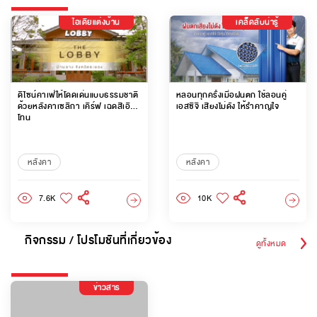
ไอเดียแต่งบ้าน
เคล็ดลับน่ารู้
ดีไซน์คาเฟ่ให้โดดเด่นแบบธรรมชาติ
หลอนทุกครั้งเมื่อฝนตก ใช้ลอนคู่
ด้วยหลังคาเซลิกา เคิร์ฟ เฉดสีเอิร์ธ
เอสซีจี เสียงไม่ดัง ให้รำคาญใจ
โทน
หลังคา
หลังคา
7.6K
10K
กิจกรรม / โปรโมชันที่เกี่ยวข้อง
ดูทั้งหมด
ข่าวสาร