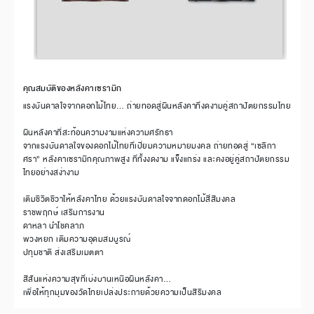
คุณสมบัติของหลังคาเซรามิก
แรงบันดาลใจจากดอกไม้ไทย… ถ่ายทอดสู่ผืนหลังคาที่งดงามคู่สถาปัตยกรรมไทย
ผืนหลังคาที่สะท้อนความงามแห่งความศรัทธา
จากแรงบันดาลใจของดอกไม้ไทยที่เปี่ยมความหมายมงคล ถ่ายทอดสู่ “เซลิกา
ศรา” หลังคาเซรามิกคุณภาพสูง ที่ทั้งงดงาม แข็งแกร่ง และคงอยู่คู่สถาปัตยกรรม
ไทยอย่างสง่างาม
เติมชีวิตชีวาให้หลังคาไทย ด้วยแรงบันดาลใจจากดอกไม้สี่สีมงคล
ราชพฤกษ์ เสริมการงาน
ดาหลา นำโชคลาภ
พวงหยก เติมความอุดมสมบูรณ์
ปทุมชาติ ส่งเสริมเมตตา
สีสันแห่งความสุขที่เบ่งบานเหนือผืนหลังคา…
เพื่อให้ทุกมุมของวัดไทยเปล่งประกายด้วยความเป็นสิริมงคล