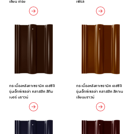
เดียน เกรย์
เพิร์ล
กระเบื้องหลังคาเซรามิค เอสซีจี
กระเบื้องหลังคาเซรามิค เอสซีจี
รุ่นเอ็กซ์เซลล่า คลาสสิค สีทิม
รุ่นเอ็กซ์เซลล่า คลาสสิค สีคาเน
เบอร์ บราวน์
เลียนบราวน์