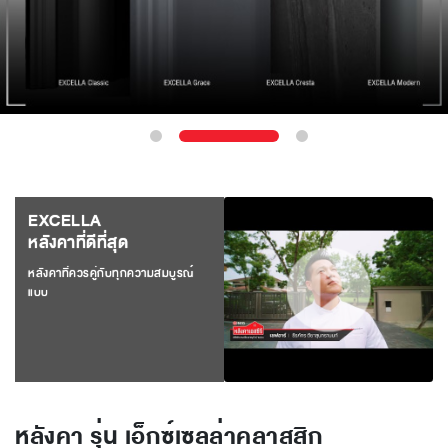
EXCELLA
หลังคาที่ดีที่สุด
หลังคาที่ควรคู่กับทุกความสมบูรณ์
แบบ
หลังคา รุ่น เอ็กซ์เซลล่าคลาสสิก