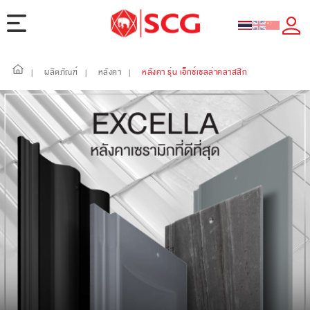
ผลิตภัณฑ์
หลังคา
หลังคา รุ่น เอ็กซ์เซลล่าคลาสสิก
|
|
|