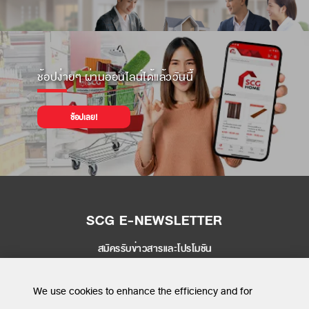
ช้อปง่ายๆ ผ่านออนไลน์ได้แล้ววันนี้
ช้อปเลย!
SCG E-NEWSLETTER
สมัครรับข่าวสารและโปรโมชัน
SEND
We use cookies to enhance the efficiency and for