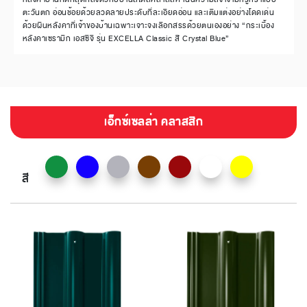
ตะวันตก อ่อนช้อยด้วยลวดลายประดับที่ละเอียดอ่อน และเติมแต่งอย่างโดดเด่น
ด้วยผืนหลังคาที่เจ้าของบ้านเฉพาะเจาะจงเลือกสรรด้วยตนเองอย่าง “กระเบื้อง
หลังคาเซรามิก เอสซีจี รุ่น EXCELLA Classic สี Crystal Blue”
เอ็กซ์เซลล่า คลาสสิก
สี