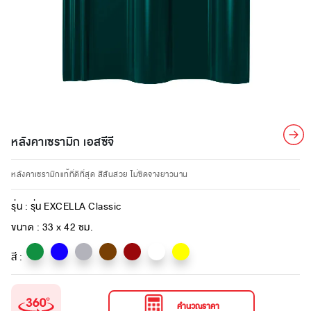
หลังคาเซรามิก เอสซีจี
หลังคาเซรามิกแท้ที่ดีที่สุด สีสันสวย ไม่ซีดจางยาวนาน
รุ่น :
รุ่น EXCELLA Classic
ขนาด :
33 x 42 ซม.
สี :
คำนวณราคา