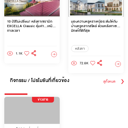
10 ปีสีไม่เปลี่ยน! หลังคาเซรามิก
มอบความหรูหราเหนือระดับให้กับ
EXCELLA Classic คุ้มค่า...เหนือ
บ้านหรูหลากสไตล์ ด้วยหลังคาเซรา
กาลเวลา
มิกแท้ที่ดีที่สุด
หลังคา
1.1K
72.6K
กิจกรรม / โปรโมชันที่เกี่ยวข้อง
ดูทั้งหมด
ข่าวสาร