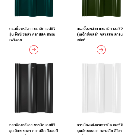
กระเบื้องหลังคาเซรามิค เอสซีจี
กระเบื้องหลังคาเซรามิค เอสซีจี
รุ่นเอ็กซ์เซลล่า คลาสสิค สีกรีน
รุ่นเอ็กซ์เซลล่า คลาสสิค สีกรีน
เพริดอท
เจไดท์
กระเบื้องหลังคาเซรามิค เอสซีจี
กระเบื้องหลังคาเซรามิค เอสซีจี
รุ่นเอ็กซ์เซลล่า คลาสสิค สีออบสิ
รุ่นเอ็กซ์เซลล่า คลาสสิค สีไวท์