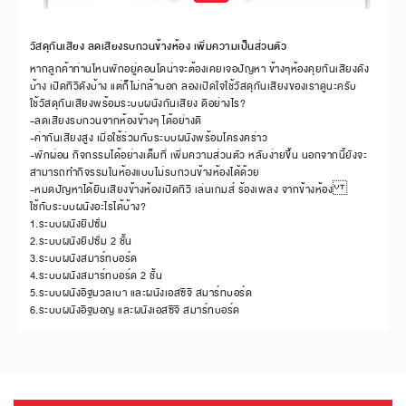
วัสดุกันเสียง ลดเสียงรบกวนข้างห้อง เพิ่มความเป็นส่วนตัว
หากลูกค้าท่านไหนพักอยู่คอนโดน่าจะต้องเคยเจอปัญหา ข้างๆห้องคุยกันเสียงดัง
บ้าง เปิดทีวีดังบ้าง แต่ก็ไม่กล้าบอก ลองเปิดใจใช้วัสดุกันเสียงของเราดูนะครับ
ใช้วัสดุกันเสียงพร้อมระบบผนังกันเสียง ดีอย่างไร?
-ลดเสียงรบกวนจากห้องข้างๆ ได้อย่างดี
-ค่ากันเสียงสูง เมื่อใช้ร่วมกับระบบผนังพร้อมโครงคร่าว
-พักผ่อน กิจกรรมได้อย่างเต็มที่ เพิ่มความส่วนตัว หลับง่ายขึ้น นอกจากนี้ยังจะ
สามารถทำกิจรรมในห้องแบบไม่รบกวนข้างห้องได้ด้วย
-หมดปัญหาได้ยินเสียงข้างห้องเปิดทีวี เล่นเกมส์ ร้องเพลง จากข้างห้อง
ใช้กับระบบผนังอะไรได้บ้าง?
1.ระบบผนังยิปซั่ม
2.ระบบผนังยิปซั่ม 2 ชั้น
3.ระบบผนังสมาร์ทบอร์ด
4.ระบบผนังสมาร์ทบอร์ด 2 ชั้น
5.ระบบผนังอิฐมวลเบา และผนังเอสซีจี สมาร์ทบอร์ด
6.ระบบผนังอิฐมอญ และผนังเอสซีจี สมาร์ทบอร์ด