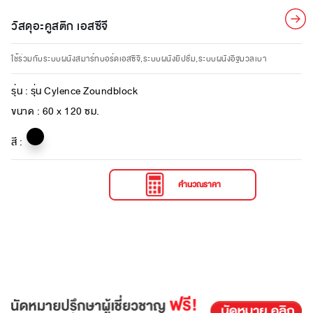
วัสดุอะคูสติก เอสซีจี
ใช้ร่วมกับระบบผนังสมาร์ทบอร์ดเอสซีจี,ระบบผนังยิปชั่ม,ระบบผนังอิฐมวลเบา
รุ่น :
รุ่น Cylence Zoundblock
ขนาด :
60 x 120 ซม.
สี :
คำนวณราคา