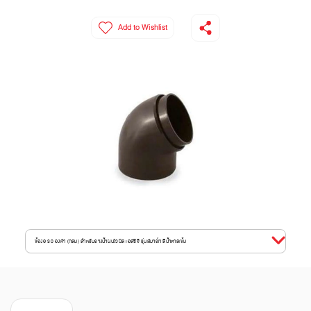
Add to Wishlist
ข้องอ 30 องศา (กลม) สำหรับรางน้ำฝนไวนิล เอสซีจี รุ่นสมาร์ท สีน้ำตาลเข้ม