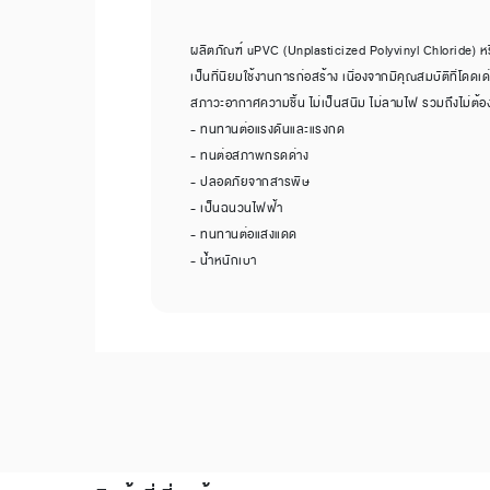
ผลิตภัณฑ์ uPVC (Unplasticized Polyvinyl Chloride) หรือ 
เป็นที่นิยมใช้งานการก่อสร้าง เนื่องจากมีคุณสมบัติที่โด
สภาวะอากาศความชื้น ไม่เป็นสนิม ไม่ลามไฟ รวมถึงไม่ต้อ
- ทนทานต่อแรงดันและแรงกด
- ทนต่อสภาพกรดด่าง
- ปลอดภัยจากสารพิษ
- เป็นฉนวนไฟฟ้า
- ทนทานต่อแสงแดด
- น้ำหนักเบา