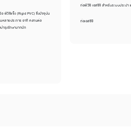
ท่อพีวีซี เอสซีจี สำหรับระบบประปา
พีวีซีแข็ง (Rigid PVC) ซึ่งปัจจุบัน
ดเด่นหลายประการ อาทิ คงทนต่อ
ท่อเอสซีจี
งบำรุงรักษามากนัก