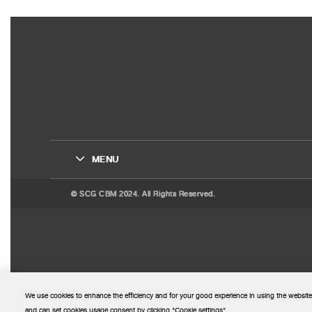
MENU
© SCG CBM 2024. All Rights Reserved.
We use cookies to enhance the efficiency and for your good experience in using the website
and can set cookies usage consent by clicking "Cookie settings".