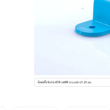
ข้อต่อกิ๊ปจับท่อ พีวีซี เอสซีจี ระบบประปา 25 มม.