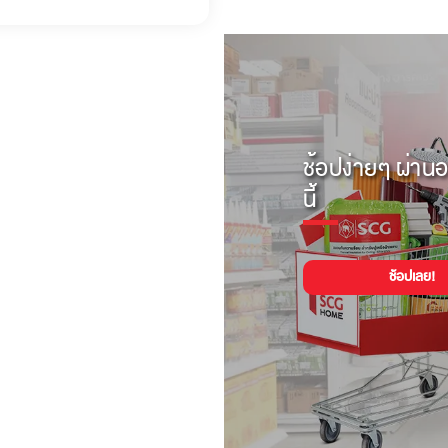
ช้อปง่ายๆ ผ่านอ
นี้
ช้อปเลย!