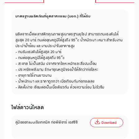
มาตรฐานผลิตภัณฑ์อุตสาหกรรม (มอก.) ที่ได้รับ
ผลิตจากเม็ดพลาสติกคุณภาพสูงมาตรฐานยุโรป สามารถทนแรงดันได้
สูงสุด 20 บาร์ ทนต่ออุณหภูมิได้สูงถึง 95°c น้ำหนักเบา เหมาะสำหรับงาน
ประปาน้ำร้อน และงานประปาในอาคารสูง
- ทนรับแรงดันได้สูงสุด 20 บาร์
- ทนต่ออุณหภูมิได้สูงสุดถึง 95°c
- สะอาด ไม่เป็นสนิม ปราศจากโลหะหนักและสิ่งปนเปื้อน
- ประหยัดพลังงาน รักษาอุณหภูมิของน้ำได้ดีกว่าท่อโลหะ
- อายุการใช้งานยาวนาน
- น้ำหนักเบา และราคาถูกกว่า เมื่อเทียบกับท่อทองแดง
- ติดตั้งง่าย เชื่อมต่อเป็นเนื้อเดียวกัน ด้วยความร้อน ไม่รั่วซึม
ไฟล์ดาวน์โหลด
คู่มือออกแบบเชิงเทคนิค ท่อพีพีอาร์ เอสซีจี
Download