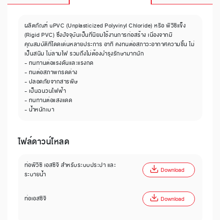
ผลิตภัณฑ์ uPVC (Unplasticized Polyvinyl Chloride) หรือ พีวีซีแข็ง
(Rigid PVC) ซึ่งปัจจุบันเป็นที่นิยมใช้งานการก่อสร้าง เนื่องจากมี
คุณสมบัติที่โดดเด่นหลายประการ อาทิ คงทนต่อสภาวะอากาศความชื้น ไม่
เป็นสนิม ไม่ลามไฟ รวมถึงไม่ต้องบำรุงรักษามากนัก
- ทนทานต่อแรงดันและแรงกด
- ทนต่อสภาพกรดด่าง
- ปลอดภัยจากสารพิษ
- เป็นฉนวนไฟฟ้า
- ทนทานต่อแสงแดด
- น้ำหนักเบา
ไฟล์ดาวน์โหลด
ท่อพีวีซี เอสซีจี สำหรับระบบประปา และ
Download
ระบายน้ำ
ท่อเอสซีจี
Download