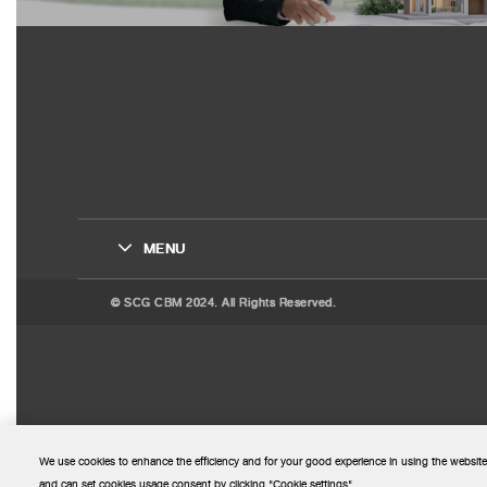
MENU
© SCG CBM 2024. All Rights Reserved.
We use cookies to enhance the efficiency and for your good experience in using the website
and can set cookies usage consent by clicking "Cookie settings".