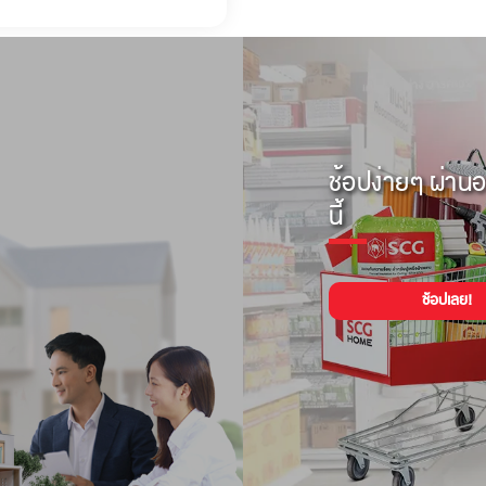
ช้อปง่ายๆ ผ่านอ
นี้
ช้อปเลย!