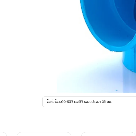
ข้อต่อข้องอ90 พีวีซี เอสซีจี ระบบประปา 35 มม.