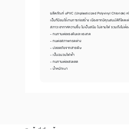
ผลิตภัณฑ์ uPVC (Unplasticized Polyvinyl Chloride) หรือ 
เป็นที่นิยมใช้งานการก่อสร้าง เนื่องจากมีคุณสมบัติที่โด
สภาวะอากาศความชื้น ไม่เป็นสนิม ไม่ลามไฟ รวมถึงไม่ต้อ
- ทนทานต่อแรงดันและแรงกด
- ทนต่อสภาพกรดด่าง
- ปลอดภัยจากสารพิษ
- เป็นฉนวนไฟฟ้า
- ทนทานต่อแสงแดด
- น้ำหนักเบา