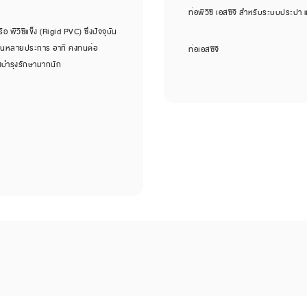
ท่อพีวีซี เอสซีจี สำหรับระบบประปา
พีวีซีแข็ง (Rigid PVC) ซึ่งปัจจุบัน
ดเด่นหลายประการ อาทิ คงทนต่อ
ท่อเอสซีจี
งบำรุงรักษามากนัก