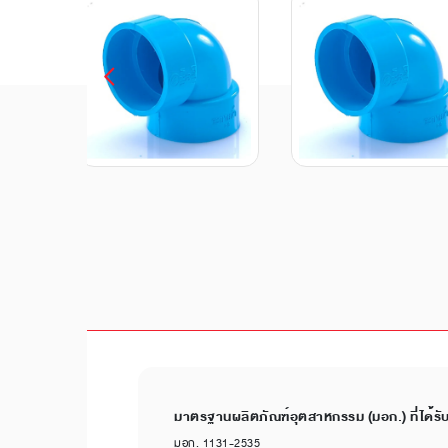
มาตรฐานผลิตภัณฑ์อุตสาหกรรม (มอก.) ที่ได้รั
มอก. 1131-2535