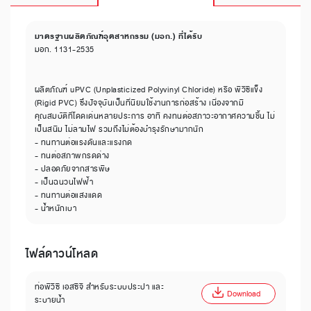
มาตรฐานผลิตภัณฑ์อุตสาหกรรม (มอก.) ที่ได้รับ
มอก. 1131-2535
ผลิตภัณฑ์ uPVC (Unplasticized Polyvinyl Chloride) หรือ พีวีซีแข็ง
(Rigid PVC) ซึ่งปัจจุบันเป็นที่นิยมใช้งานการก่อสร้าง เนื่องจากมี
คุณสมบัติที่โดดเด่นหลายประการ อาทิ คงทนต่อสภาวะอากาศความชื้น ไม่
เป็นสนิม ไม่ลามไฟ รวมถึงไม่ต้องบำรุงรักษามากนัก
- ทนทานต่อแรงดันและแรงกด
- ทนต่อสภาพกรดด่าง
- ปลอดภัยจากสารพิษ
- เป็นฉนวนไฟฟ้า
- ทนทานต่อแสงแดด
- น้ำหนักเบา
ไฟล์ดาวน์โหลด
ท่อพีวีซี เอสซีจี สำหรับระบบประปา และ
Download
ระบายน้ำ