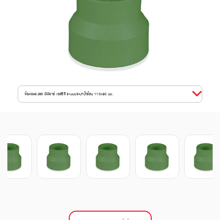
ข้อต่อตรงลด พีพีอาร์ เอสซีจี ระบบประปาน้ำร้อน 110x90 มม.