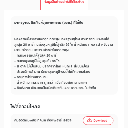
ข้อมูลสินค้าและไฟล์ที่เกี่ยวข้อง
มาตรฐานผลิตภัณฑ์อุตสาหกรรม (มอก.) ที่ได้รับ
ผลิตจากเม็ดพลาสติกคุณภาพสูงมาตรฐานยุโรป สามารถทนแรงดันได้
สูงสุด 20 บาร์ ทนต่ออุณหภูมิได้สูงถึง 95°c น้ำหนักเบา เหมาะสำหรับงาน
ประปาน้ำร้อน และงานประปาในอาคารสูง
- ทนรับแรงดันได้สูงสุด 20 บาร์
- ทนต่ออุณหภูมิได้สูงสุดถึง 95°c
- สะอาด ไม่เป็นสนิม ปราศจากโลหะหนักและสิ่งปนเปื้อน
- ประหยัดพลังงาน รักษาอุณหภูมิของน้ำได้ดีกว่าท่อโลหะ
- อายุการใช้งานยาวนาน
- น้ำหนักเบา และราคาถูกกว่า เมื่อเทียบกับท่อทองแดง
- ติดตั้งง่าย เชื่อมต่อเป็นเนื้อเดียวกัน ด้วยความร้อน ไม่รั่วซึม
ไฟล์ดาวน์โหลด
คู่มือออกแบบเชิงเทคนิค ท่อพีพีอาร์ เอสซีจี
Download