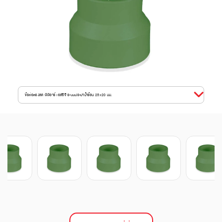
ข้อต่อตรงลด พีพีอาร์ เอสซีจี ระบบประปาน้ำร้อน 25x20 มม.