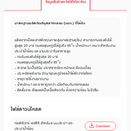
ข้อมูลสินค้าและไฟล์ที่เกี่ยวข้อง
มาตรฐานผลิตภัณฑ์อุตสาหกรรม (มอก.) ที่ได้รับ
ผลิตจากเม็ดพลาสติกคุณภาพสูงมาตรฐานยุโรป สามารถทนแรงดันได้
สูงสุด 20 บาร์ ทนต่ออุณหภูมิได้สูงถึง 95°c น้ำหนักเบา เหมาะสำหรับงาน
ประปาน้ำร้อน และงานประปาในอาคารสูง
- ทนรับแรงดันได้สูงสุด 20 บาร์
- ทนต่ออุณหภูมิได้สูงสุดถึง 95°c
- สะอาด ไม่เป็นสนิม ปราศจากโลหะหนักและสิ่งปนเปื้อน
- ประหยัดพลังงาน รักษาอุณหภูมิของน้ำได้ดีกว่าท่อโลหะ
- อายุการใช้งานยาวนาน
- น้ำหนักเบา และราคาถูกกว่า เมื่อเทียบกับท่อทองแดง
- ติดตั้งง่าย เชื่อมต่อเป็นเนื้อเดียวกัน ด้วยความร้อน ไม่รั่วซึม
ไฟล์ดาวน์โหลด
ท่อพีพีอาร์ เอสซีจี สำหรับระบบประปา และ
Download
ประปาน้ำร้อน