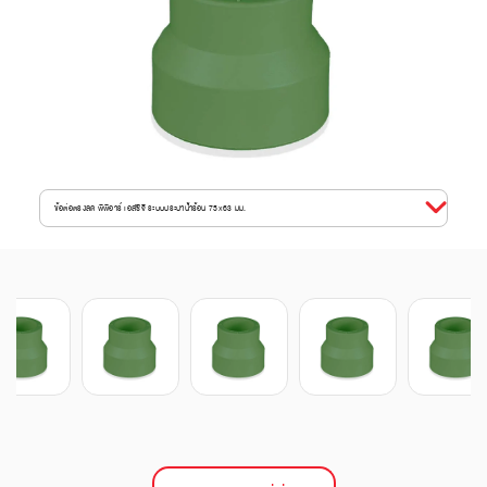
ข้อต่อตรงลด พีพีอาร์ เอสซีจี ระบบประปาน้ำร้อน 75x63 มม.