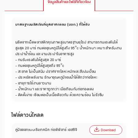
ข้อมูลสินค้าและไฟล์ที่เกี่ยวข้อง
มาตรฐานผลิตภัณฑ์อุตสาหกรรม (มอก.) ที่ได้รับ
ผลิตจากเม็ดพลาสติกคุณภาพสูงมาตรฐานยุโรป สามารถทนแรงดันได้
สูงสุด 20 บาร์ ทนต่ออุณหภูมิได้สูงถึง 95°c น้ำหนักเบา เหมาะสำหรับงาน
ประปาน้ำร้อน และงานประปาในอาคารสูง
- ทนรับแรงดันได้สูงสุด 20 บาร์
- ทนต่ออุณหภูมิได้สูงสุดถึง 95°c
- สะอาด ไม่เป็นสนิม ปราศจากโลหะหนักและสิ่งปนเปื้อน
- ประหยัดพลังงาน รักษาอุณหภูมิของน้ำได้ดีกว่าท่อโลหะ
- อายุการใช้งานยาวนาน
- น้ำหนักเบา และราคาถูกกว่า เมื่อเทียบกับท่อทองแดง
- ติดตั้งง่าย เชื่อมต่อเป็นเนื้อเดียวกัน ด้วยความร้อน ไม่รั่วซึม
ไฟล์ดาวน์โหลด
คู่มือออกแบบเชิงเทคนิค ท่อพีพีอาร์ เอสซีจี
Download