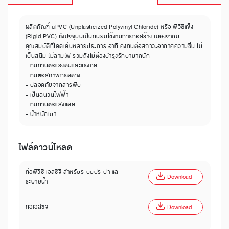
ผลิตภัณฑ์ uPVC (Unplasticized Polyvinyl Chloride) หรือ พีวีซีแข็ง
(Rigid PVC) ซึ่งปัจจุบันเป็นที่นิยมใช้งานการก่อสร้าง เนื่องจากมี
คุณสมบัติที่โดดเด่นหลายประการ อาทิ คงทนต่อสภาวะอากาศความชื้น ไม่
เป็นสนิม ไม่ลามไฟ รวมถึงไม่ต้องบำรุงรักษามากนัก
- ทนทานต่อแรงดันและแรงกด
- ทนต่อสภาพกรดด่าง
- ปลอดภัยจากสารพิษ
- เป็นฉนวนไฟฟ้า
- ทนทานต่อแสงแดด
- น้ำหนักเบา
ไฟล์ดาวน์โหลด
ท่อพีวีซี เอสซีจี สำหรับระบบประปา และ
Download
ระบายน้ำ
ท่อเอสซีจี
Download