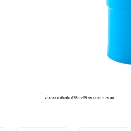
ข้อต่อตรงเกลียวใน พีวีซี เอสซีจี ระบบประปา 25 มม.