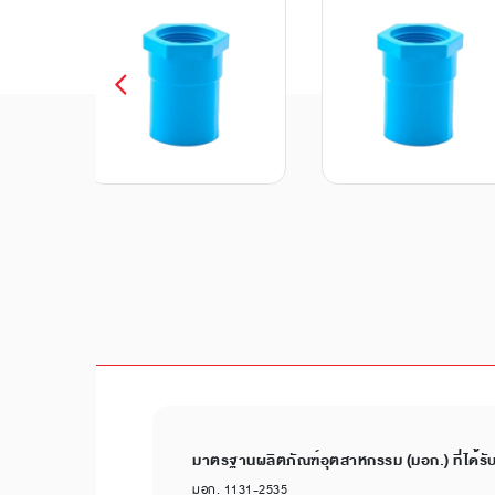
มาตรฐานผลิตภัณฑ์อุตสาหกรรม (มอก.) ที่ได้รั
มอก. 1131-2535