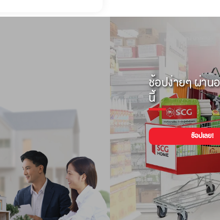
ช้อปง่ายๆ ผ่านอ
นี้
ช้อปเลย!