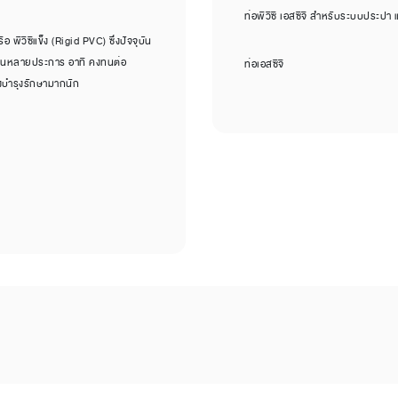
ท่อพีวีซี เอสซีจี สำหรับระบบประปา
พีวีซีแข็ง (Rigid PVC) ซึ่งปัจจุบัน
ดเด่นหลายประการ อาทิ คงทนต่อ
ท่อเอสซีจี
งบำรุงรักษามากนัก