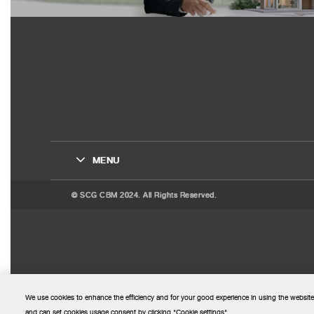
MENU
© SCG CBM 2024. All Rights Reserved.
We use cookies to enhance the efficiency and for your good experience in using the website
and can set cookies usage consent by clicking "Cookie settings".