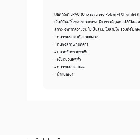
ผลิตภัณฑ์ uPVC (Unplasticized Polyvinyl Chloride) หรือ 
เป็นที่นิยมใช้งานการก่อสร้าง เนื่องจากมีคุณสมบัติที่โด
สภาวะอากาศความชื้น ไม่เป็นสนิม ไม่ลามไฟ รวมถึงไม่ต้อ
- ทนทานต่อแรงดันและแรงกด
- ทนต่อสภาพกรดด่าง
- ปลอดภัยจากสารพิษ
- เป็นฉนวนไฟฟ้า
- ทนทานต่อแสงแดด
- น้ำหนักเบา