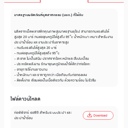
มาตรฐานผลิตภัณฑ์อุตสาหกรรม (มอก.) ที่ได้รับ
ผลิตจากเม็ดพลาสติกคุณภาพสูงมาตรฐานยุโรป สามารถทนแรงดันได้
สูงสุด 20 บาร์ ทนต่ออุณหภูมิได้สูงถึง 95°c น้ำหนักเบา เหมาะสำหรับงาน
ประปาน้ำร้อน และงานประปาในอาคารสูง
- ทนรับแรงดันได้สูงสุด 20 บาร์
- ทนต่ออุณหภูมิได้สูงสุดถึง 95°c
- สะอาด ไม่เป็นสนิม ปราศจากโลหะหนักและสิ่งปนเปื้อน
- ประหยัดพลังงาน รักษาอุณหภูมิของน้ำได้ดีกว่าท่อโลหะ
- อายุการใช้งานยาวนาน
- น้ำหนักเบา และราคาถูกกว่า เมื่อเทียบกับท่อทองแดง
- ติดตั้งง่าย เชื่อมต่อเป็นเนื้อเดียวกัน ด้วยความร้อน ไม่รั่วซึม
ไฟล์ดาวน์โหลด
ท่อพีพีอาร์ เอสซีจี สำหรับระบบประปา และ
Download
ประปาน้ำร้อน