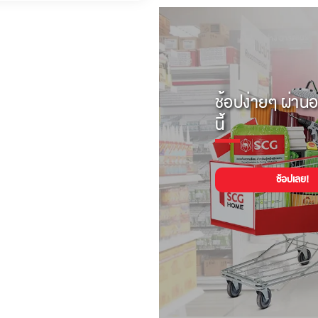
ช้อปง่ายๆ ผ่านอ
นี้
ช้อปเลย!