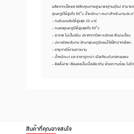
ผลิตจากเม็ดพลาสติกคุณภาพสูงมาตรฐานยุโรป สามารถทน
อุณหภูมิได้สูงถึง 95°c น้ำหนักเบา เหมาะสำหรับงานประ
- ทนรับแรงดันได้สูงสุด 20 บาร์
- ทนต่ออุณหภูมิได้สูงสุดถึง 95°c
- สะอาด ไม่เป็นสนิม ปราศจากโลหะหนักและสิ่งปนเปื้อน
- ประหยัดพลังงาน รักษาอุณหภูมิของน้ำได้ดีกว่าท่อโลหะ
- อายุการใช้งานยาวนาน
- น้ำหนักเบา และราคาถูกกว่า เมื่อเทียบกับท่อทองแดง
- ติดตั้งง่าย เชื่อมต่อเป็นเนื้อเดียวกัน ด้วยความร้อน ไม่รั่ว
สินค้าที่คุณอาจสนใจ