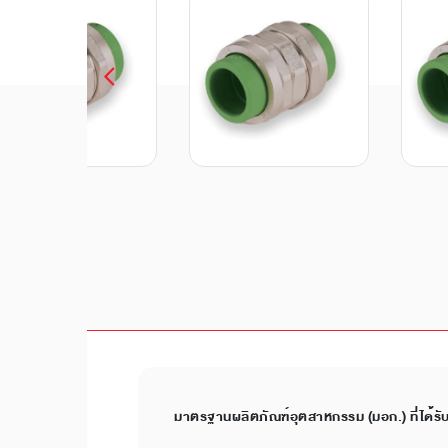
มาตรฐานผลิตภัณฑ์อุตสาหกรรม (มอก.) ที่ได้รั