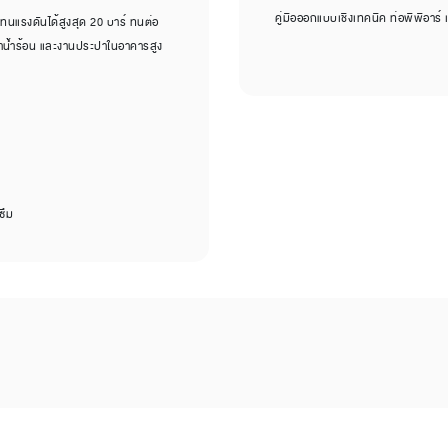
คู่มือออกแบบเชิงเทคนิค ท่อพีพีอาร์ เ
แรงดันได้สูงสุด 20 บาร์ ทนต่อ
ปาน้ำร้อน และงานประปาในอาคารสูง
ซึม