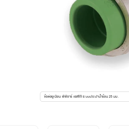
ข้อต่อยูเนียน พีพีอาร์ เอสซีจี ระบบประปาน้ำร้อน 25 มม.