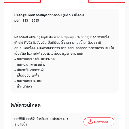
มาตรฐานผลิตภัณฑ์อุตสาหกรรม (มอก.) ที่ได้รับ
มอก. 1131-2535
ผลิตภัณฑ์ uPVC (Unplasticized Polyvinyl Chloride) หรือ พีวีซีแข็ง
(Rigid PVC) ซึ่งปัจจุบันเป็นที่นิยมใช้งานการก่อสร้าง เนื่องจากมี
คุณสมบัติที่โดดเด่นหลายประการ อาทิ คงทนต่อสภาวะอากาศความชื้น ไม่
เป็นสนิม ไม่ลามไฟ รวมถึงไม่ต้องบำรุงรักษามากนัก
- ทนทานต่อแรงดันและแรงกด
- ทนต่อสภาพกรดด่าง
- ปลอดภัยจากสารพิษ
- เป็นฉนวนไฟฟ้า
- ทนทานต่อแสงแดด
- น้ำหนักเบา
ไฟล์ดาวน์โหลด
ท่อพีวีซี เอสซีจี สำหรับระบบประปา และ
Download
ระบายน้ำ