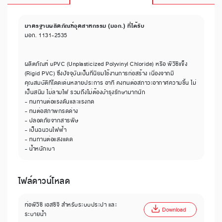
มาตรฐานผลิตภัณฑ์อุตสาหกรรม (มอก.) ที่ได้รับ
มอก. 1131-2535
ผลิตภัณฑ์ uPVC (Unplasticized Polyvinyl Chloride) หรือ พีวีซีแข็ง
(Rigid PVC) ซึ่งปัจจุบันเป็นที่นิยมใช้งานการก่อสร้าง เนื่องจากมี
คุณสมบัติที่โดดเด่นหลายประการ อาทิ คงทนต่อสภาวะอากาศความชื้น ไม่
เป็นสนิม ไม่ลามไฟ รวมถึงไม่ต้องบำรุงรักษามากนัก
- ทนทานต่อแรงดันและแรงกด
- ทนต่อสภาพกรดด่าง
- ปลอดภัยจากสารพิษ
- เป็นฉนวนไฟฟ้า
- ทนทานต่อแสงแดด
- น้ำหนักเบา
ไฟล์ดาวน์โหลด
ท่อพีวีซี เอสซีจี สำหรับระบบประปา และ
Download
ระบายน้ำ