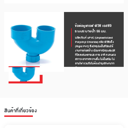
ข้อต่อยูแทรฟ พีวีซี เอสซีจี
ระบบระบายน้ำ 55 มม.
ผลิตภัณฑ์ uPVC (Unplasticized
Polyvinyl Chloride) หรือ พีวีซีแข็ง
(Rigid PVC) ซึ่งปัจจุบันเป็นที่นิยมใช้
งานการก่อสร้าง เนื่องจากมีคุณสมบัติ
ที่โดดเด่นหลายประการ อาทิ คงทนต่อ
สภาวะอากาศความชื้น ไม่เป็นสนิม ไม่
ลามไฟ รวมถึงไม่ต้องบำรุงรักษามาก
นัก
สินค้าที่เกี่ยวข้อง