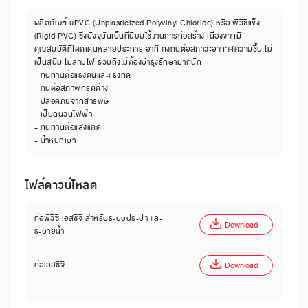
ผลิตภัณฑ์ uPVC (Unplasticized Polyvinyl Chloride) หรือ พีวีซีแข็ง
(Rigid PVC) ซึ่งปัจจุบันเป็นที่นิยมใช้งานการก่อสร้าง เนื่องจากมี
คุณสมบัติที่โดดเด่นหลายประการ อาทิ คงทนต่อสภาวะอากาศความชื้น ไม่
เป็นสนิม ไม่ลามไฟ รวมถึงไม่ต้องบำรุงรักษามากนัก
- ทนทานต่อแรงดันและแรงกด
- ทนต่อสภาพกรดด่าง
- ปลอดภัยจากสารพิษ
- เป็นฉนวนไฟฟ้า
- ทนทานต่อแสงแดด
- น้ำหนักเบา
ไฟล์ดาวน์โหลด
ท่อพีวีซี เอสซีจี สำหรับระบบประปา และ
Download
ระบายน้ำ
ท่อเอสซีจี
Download