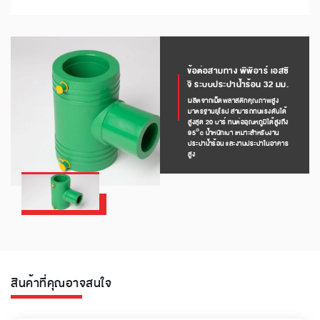
ข้อต่อสามทาง พีพีอาร์ เอสซี
จี ระบบประปาน้ำร้อน 32 มม.
ผลิตจากเม็ดพลาสติกคุณภาพสูง
มาตรฐานยุโรป สามารถทนแรงดันได้
สูงสุด 20 บาร์ ทนต่ออุณหภูมิได้สูงถึง
95°c น้ำหนักเบา เหมาะสำหรับงาน
ประปาน้ำร้อน และงานประปาในอาคาร
สูง
สินค้าที่คุณอาจสนใจ