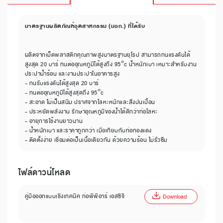
มาตรฐานผลิตภัณฑ์อุตสาหกรรม (มอก.) ที่ได้รับ
ผลิตจากเม็ดพลาสติกคุณภาพสูงมาตรฐานยุโรป สามารถทนแรงดันได้
สูงสุด 20 บาร์ ทนต่ออุณหภูมิได้สูงถึง 95°c น้ำหนักเบา เหมาะสำหรับงาน
ประปาน้ำร้อน และงานประปาในอาคารสูง
- ทนรับแรงดันได้สูงสุด 20 บาร์
- ทนต่ออุณหภูมิได้สูงสุดถึง 95°c
- สะอาด ไม่เป็นสนิม ปราศจากโลหะหนักและสิ่งปนเปื้อน
- ประหยัดพลังงาน รักษาอุณหภูมิของน้ำได้ดีกว่าท่อโลหะ
- อายุการใช้งานยาวนาน
- น้ำหนักเบา และราคาถูกกว่า เมื่อเทียบกับท่อทองแดง
- ติดตั้งง่าย เชื่อมต่อเป็นเนื้อเดียวกัน ด้วยความร้อน ไม่รั่วซึม
ไฟล์ดาวน์โหลด
คู่มือออกแบบเชิงเทคนิค ท่อพีพีอาร์ เอสซีจี
Download