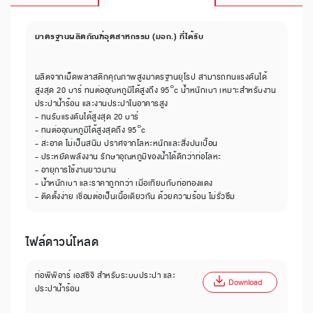
มาตรฐานผลิตภัณฑ์อุตสาหกรรม (มอก.) ที่ได้รับ
ผลิตจากเม็ดพลาสติกคุณภาพสูงมาตรฐานยุโรป สามารถทนแรงดันได้
สูงสุด 20 บาร์ ทนต่ออุณหภูมิได้สูงถึง 95°c น้ำหนักเบา เหมาะสำหรับงาน
ประปาน้ำร้อน และงานประปาในอาคารสูง
- ทนรับแรงดันได้สูงสุด 20 บาร์
- ทนต่ออุณหภูมิได้สูงสุดถึง 95°c
- สะอาด ไม่เป็นสนิม ปราศจากโลหะหนักและสิ่งปนเปื้อน
- ประหยัดพลังงาน รักษาอุณหภูมิของน้ำได้ดีกว่าท่อโลหะ
- อายุการใช้งานยาวนาน
- น้ำหนักเบา และราคาถูกกว่า เมื่อเทียบกับท่อทองแดง
- ติดตั้งง่าย เชื่อมต่อเป็นเนื้อเดียวกัน ด้วยความร้อน ไม่รั่วซึม
ไฟล์ดาวน์โหลด
ท่อพีพีอาร์ เอสซีจี สำหรับระบบประปา และ
Download
ประปาน้ำร้อน