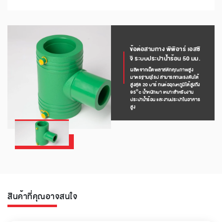
ข้อต่อสามทาง พีพีอาร์ เอสซี
จี ระบบประปาน้ำร้อน 50 มม.
ผลิตจากเม็ดพลาสติกคุณภาพสูง
มาตรฐานยุโรป สามารถทนแรงดันได้
สูงสุด 20 บาร์ ทนต่ออุณหภูมิได้สูงถึง
95°c น้ำหนักเบา เหมาะสำหรับงาน
ประปาน้ำร้อน และงานประปาในอาคาร
สูง
สินค้าที่คุณอาจสนใจ