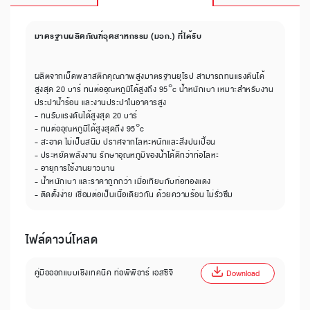
มาตรฐานผลิตภัณฑ์อุตสาหกรรม (มอก.) ที่ได้รับ
ผลิตจากเม็ดพลาสติกคุณภาพสูงมาตรฐานยุโรป สามารถทนแรงดันได้
สูงสุด 20 บาร์ ทนต่ออุณหภูมิได้สูงถึง 95°c น้ำหนักเบา เหมาะสำหรับงาน
ประปาน้ำร้อน และงานประปาในอาคารสูง
- ทนรับแรงดันได้สูงสุด 20 บาร์
- ทนต่ออุณหภูมิได้สูงสุดถึง 95°c
- สะอาด ไม่เป็นสนิม ปราศจากโลหะหนักและสิ่งปนเปื้อน
- ประหยัดพลังงาน รักษาอุณหภูมิของน้ำได้ดีกว่าท่อโลหะ
- อายุการใช้งานยาวนาน
- น้ำหนักเบา และราคาถูกกว่า เมื่อเทียบกับท่อทองแดง
- ติดตั้งง่าย เชื่อมต่อเป็นเนื้อเดียวกัน ด้วยความร้อน ไม่รั่วซึม
ไฟล์ดาวน์โหลด
คู่มือออกแบบเชิงเทคนิค ท่อพีพีอาร์ เอสซีจี
Download