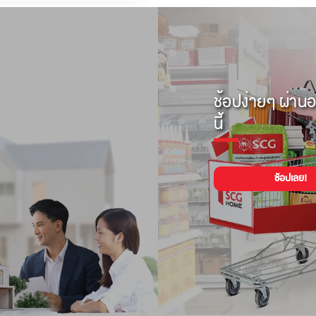
ช้อปง่ายๆ ผ่านอ
นี้
ช้อปเลย!