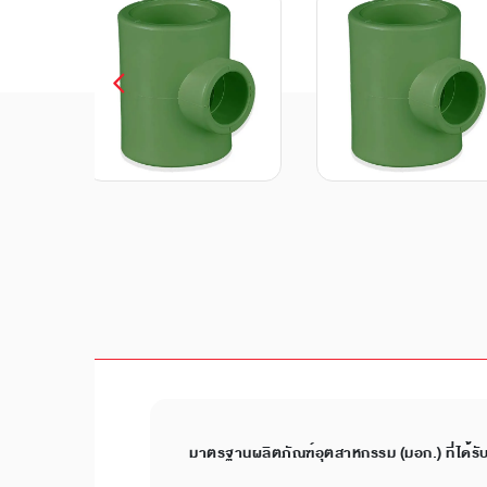
มาตรฐานผลิตภัณฑ์อุตสาหกรรม (มอก.) ที่ได้รั