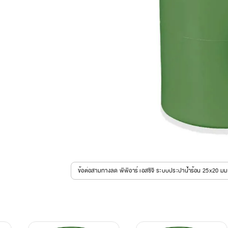
ข้อต่อสามทางลด พีพีอาร์ เอสซีจี ระบบประปาน้ำร้อน 25x20 มม