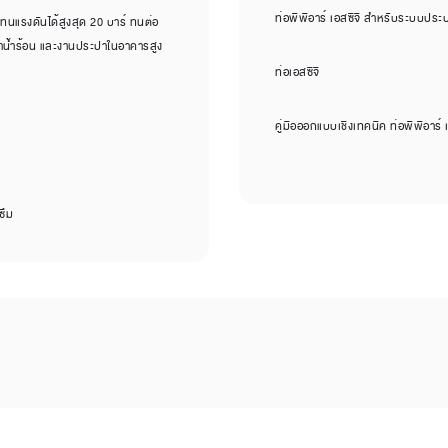
ท่อพีพีอาร์ เอสซีจี สำหรับระบบประ
แรงดันได้สูงสุด 20 บาร์ ทนต่อ
ปาน้ำร้อน และงานประปาในอาคารสูง
ท่อเอสซีจี
คู่มือออกแบบเชิงเทคนิค ท่อพีพีอาร์ เ
ซึม