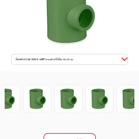
ข้อต่อสามทางลด พีพีอาร์ เอสซีจี ระบบประปาน้ำร้อน 40x25 มม.