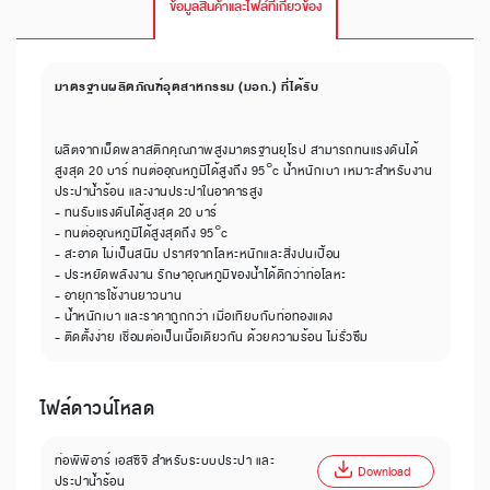
ข้อมูลสินค้าและไฟล์ที่เกี่ยวข้อง
มาตรฐานผลิตภัณฑ์อุตสาหกรรม (มอก.) ที่ได้รับ
ผลิตจากเม็ดพลาสติกคุณภาพสูงมาตรฐานยุโรป สามารถทนแรงดันได้
สูงสุด 20 บาร์ ทนต่ออุณหภูมิได้สูงถึง 95°c น้ำหนักเบา เหมาะสำหรับงาน
ประปาน้ำร้อน และงานประปาในอาคารสูง
- ทนรับแรงดันได้สูงสุด 20 บาร์
- ทนต่ออุณหภูมิได้สูงสุดถึง 95°c
- สะอาด ไม่เป็นสนิม ปราศจากโลหะหนักและสิ่งปนเปื้อน
- ประหยัดพลังงาน รักษาอุณหภูมิของน้ำได้ดีกว่าท่อโลหะ
- อายุการใช้งานยาวนาน
- น้ำหนักเบา และราคาถูกกว่า เมื่อเทียบกับท่อทองแดง
- ติดตั้งง่าย เชื่อมต่อเป็นเนื้อเดียวกัน ด้วยความร้อน ไม่รั่วซึม
ไฟล์ดาวน์โหลด
ท่อพีพีอาร์ เอสซีจี สำหรับระบบประปา และ
Download
ประปาน้ำร้อน